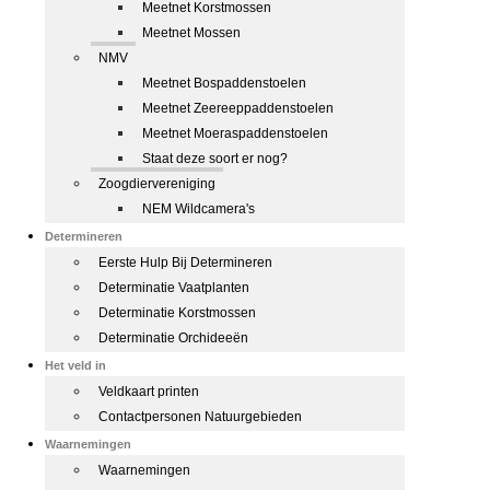
Meetnet Korstmossen
Meetnet Mossen
NMV
Meetnet Bospaddenstoelen
Meetnet Zeereeppaddenstoelen
Meetnet Moeraspaddenstoelen
Staat deze soort er nog?
Zoogdiervereniging
NEM Wildcamera's
Determineren
Eerste Hulp Bij Determineren
Determinatie Vaatplanten
Determinatie Korstmossen
Determinatie Orchideeën
Het veld in
Veldkaart printen
Contactpersonen Natuurgebieden
Waarnemingen
Waarnemingen