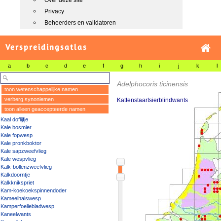
Over deze site
Privacy
Beheerders en validatoren
Verspreidingsatlas
a
b
c
d
e
f
g
h
i
j
k
l
Adelphocoris ticinensis
toon wetenschappelijke namen
verberg synoniemen
Kattenstaartsierblindwants
toon alleen geaccepteerde namen
Kaal doflijfje
Kale bosmier
Kale fopwesp
Kale pronkboktor
Kale sapzweefvlieg
Kale wespvlieg
Kalk-bollenzweefvlieg
Kalkdoorntje
Kalkknikspriet
Kam-koekoekspinnendoder
Kameelhalswesp
Kamperfoeliebladwesp
Kaneelwants