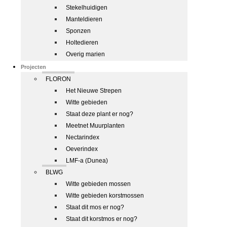
Stekelhuidigen
Manteldieren
Sponzen
Holtedieren
Overig marien
Projecten
FLORON
Het Nieuwe Strepen
Witte gebieden
Staat deze plant er nog?
Meetnet Muurplanten
Nectarindex
Oeverindex
LMF-a (Dunea)
BLWG
Witte gebieden mossen
Witte gebieden korstmossen
Staat dit mos er nog?
Staat dit korstmos er nog?