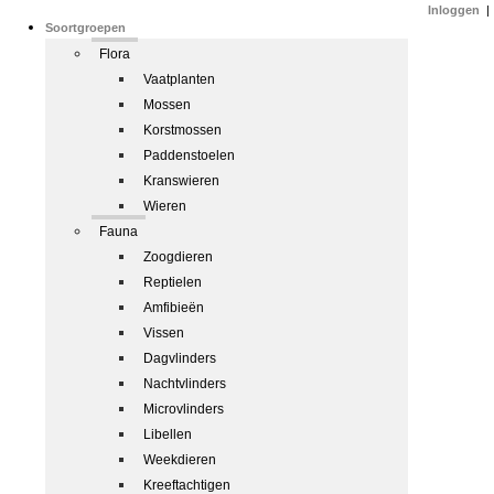
Inloggen
|
Soortgroepen
Flora
Vaatplanten
Mossen
Korstmossen
Paddenstoelen
Kranswieren
Wieren
Fauna
Zoogdieren
Reptielen
Amfibieën
Vissen
Dagvlinders
Nachtvlinders
Microvlinders
Libellen
Weekdieren
Kreeftachtigen