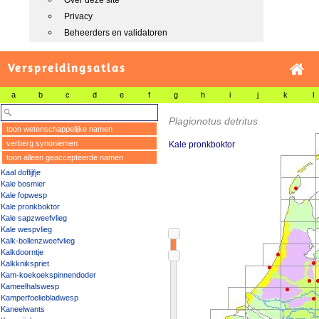
Over deze site
Privacy
Beheerders en validatoren
Verspreidingsatlas
a
b
c
d
e
f
g
h
i
j
k
l
Plagionotus detritus
toon wetenschappelijke namen
verberg synoniemen
Kale pronkboktor
toon alleen geaccepteerde namen
Kaal doflijfje
Kale bosmier
Kale fopwesp
Kale pronkboktor
Kale sapzweefvlieg
Kale wespvlieg
Kalk-bollenzweefvlieg
Kalkdoorntje
Kalkknikspriet
Kam-koekoekspinnendoder
Kameelhalswesp
Kamperfoeliebladwesp
Kaneelwants