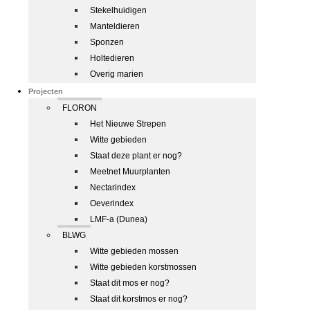
Stekelhuidigen
Manteldieren
Sponzen
Holtedieren
Overig marien
Projecten
FLORON
Het Nieuwe Strepen
Witte gebieden
Staat deze plant er nog?
Meetnet Muurplanten
Nectarindex
Oeverindex
LMF-a (Dunea)
BLWG
Witte gebieden mossen
Witte gebieden korstmossen
Staat dit mos er nog?
Staat dit korstmos er nog?