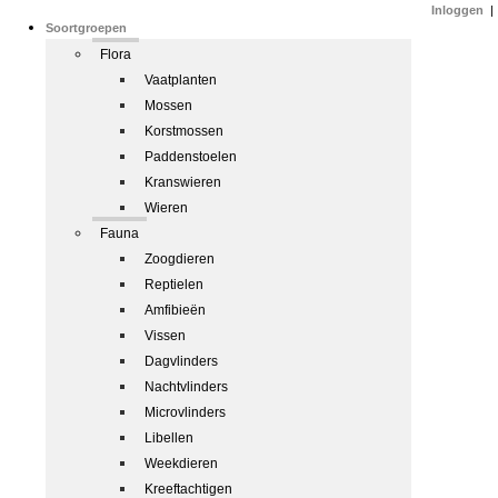
Inloggen
|
Soortgroepen
Flora
Vaatplanten
Mossen
Korstmossen
Paddenstoelen
Kranswieren
Wieren
Fauna
Zoogdieren
Reptielen
Amfibieën
Vissen
Dagvlinders
Nachtvlinders
Microvlinders
Libellen
Weekdieren
Kreeftachtigen