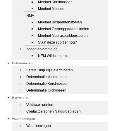
Meetnet Korstmossen
Meetnet Mossen
NMV
Meetnet Bospaddenstoelen
Meetnet Zeereeppaddenstoelen
Meetnet Moeraspaddenstoelen
Staat deze soort er nog?
Zoogdiervereniging
NEM Wildcamera's
Determineren
Eerste Hulp Bij Determineren
Determinatie Vaatplanten
Determinatie Korstmossen
Determinatie Orchideeën
Het veld in
Veldkaart printen
Contactpersonen Natuurgebieden
Waarnemingen
Waarnemingen