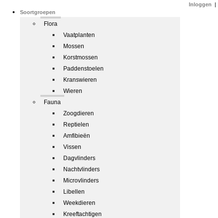
Inloggen
|
Soortgroepen
Flora
Vaatplanten
Mossen
Korstmossen
Paddenstoelen
Kranswieren
Wieren
Fauna
Zoogdieren
Reptielen
Amfibieën
Vissen
Dagvlinders
Nachtvlinders
Microvlinders
Libellen
Weekdieren
Kreeftachtigen