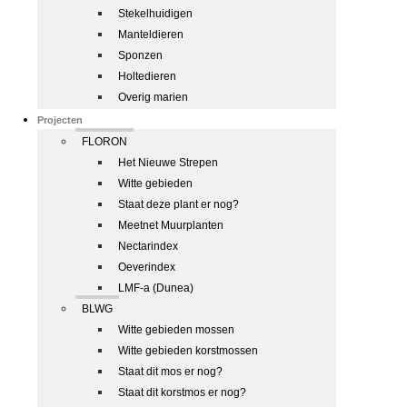
Stekelhuidigen
Manteldieren
Sponzen
Holtedieren
Overig marien
Projecten
FLORON
Het Nieuwe Strepen
Witte gebieden
Staat deze plant er nog?
Meetnet Muurplanten
Nectarindex
Oeverindex
LMF-a (Dunea)
BLWG
Witte gebieden mossen
Witte gebieden korstmossen
Staat dit mos er nog?
Staat dit korstmos er nog?