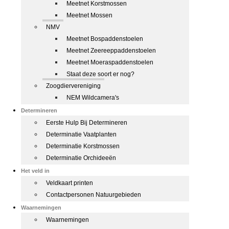
Meetnet Korstmossen
Meetnet Mossen
NMV
Meetnet Bospaddenstoelen
Meetnet Zeereeppaddenstoelen
Meetnet Moeraspaddenstoelen
Staat deze soort er nog?
Zoogdiervereniging
NEM Wildcamera's
Determineren
Eerste Hulp Bij Determineren
Determinatie Vaatplanten
Determinatie Korstmossen
Determinatie Orchideeën
Het veld in
Veldkaart printen
Contactpersonen Natuurgebieden
Waarnemingen
Waarnemingen