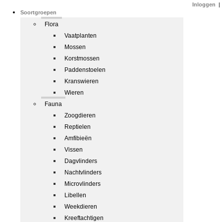
Inloggen
|
Soortgroepen
Flora
Vaatplanten
Mossen
Korstmossen
Paddenstoelen
Kranswieren
Wieren
Fauna
Zoogdieren
Reptielen
Amfibieën
Vissen
Dagvlinders
Nachtvlinders
Microvlinders
Libellen
Weekdieren
Kreeftachtigen