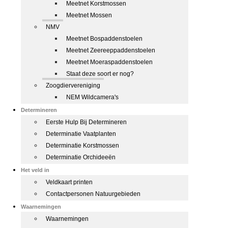
Meetnet Korstmossen
Meetnet Mossen
NMV
Meetnet Bospaddenstoelen
Meetnet Zeereeppaddenstoelen
Meetnet Moeraspaddenstoelen
Staat deze soort er nog?
Zoogdiervereniging
NEM Wildcamera's
Determineren
Eerste Hulp Bij Determineren
Determinatie Vaatplanten
Determinatie Korstmossen
Determinatie Orchideeën
Het veld in
Veldkaart printen
Contactpersonen Natuurgebieden
Waarnemingen
Waarnemingen