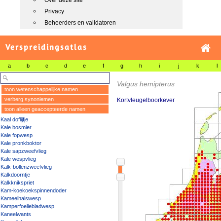
Over deze site
Privacy
Beheerders en validatoren
Verspreidingsatlas
a
b
c
d
e
f
g
h
i
j
k
l
Valgus hemipterus
toon wetenschappelijke namen
verberg synoniemen
Kortvleugelboorkever
toon alleen geaccepteerde namen
Kaal doflijfje
Kale bosmier
Kale fopwesp
Kale pronkboktor
Kale sapzweefvlieg
Kale wespvlieg
Kalk-bollenzweefvlieg
Kalkdoorntje
Kalkknikspriet
Kam-koekoekspinnendoder
Kameelhalswesp
Kamperfoeliebladwesp
Kaneelwants