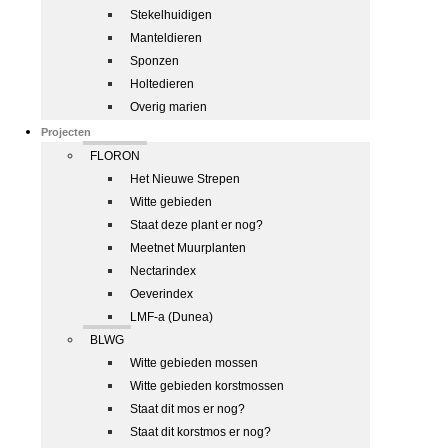
Stekelhuidigen
Manteldieren
Sponzen
Holtedieren
Overig marien
Projecten
FLORON
Het Nieuwe Strepen
Witte gebieden
Staat deze plant er nog?
Meetnet Muurplanten
Nectarindex
Oeverindex
LMF-a (Dunea)
BLWG
Witte gebieden mossen
Witte gebieden korstmossen
Staat dit mos er nog?
Staat dit korstmos er nog?