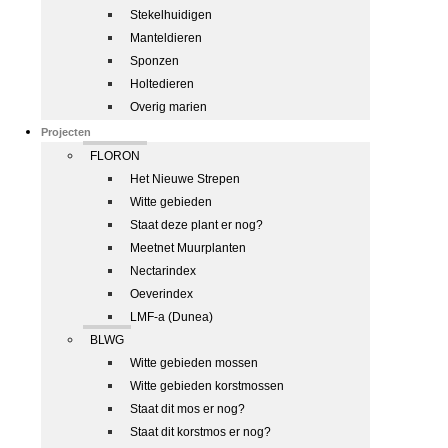
Stekelhuidigen
Manteldieren
Sponzen
Holtedieren
Overig marien
Projecten
FLORON
Het Nieuwe Strepen
Witte gebieden
Staat deze plant er nog?
Meetnet Muurplanten
Nectarindex
Oeverindex
LMF-a (Dunea)
BLWG
Witte gebieden mossen
Witte gebieden korstmossen
Staat dit mos er nog?
Staat dit korstmos er nog?