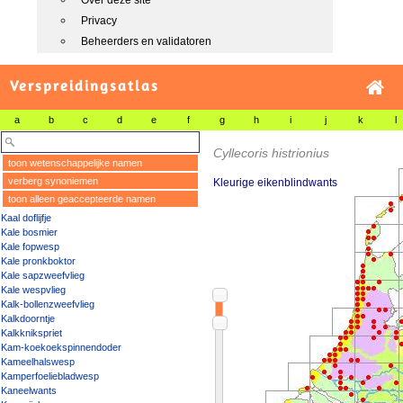
Over deze site
Privacy
Beheerders en validatoren
Verspreidingsatlas
a
b
c
d
e
f
g
h
i
j
k
l
Cyllecoris histrionius
toon wetenschappelijke namen
verberg synoniemen
Kleurige eikenblindwants
toon alleen geaccepteerde namen
Kaal doflijfje
Kale bosmier
Kale fopwesp
Kale pronkboktor
Kale sapzweefvlieg
Kale wespvlieg
Kalk-bollenzweefvlieg
Kalkdoorntje
Kalkknikspriet
Kam-koekoekspinnendoder
Kameelhalswesp
Kamperfoeliebladwesp
Kaneelwants