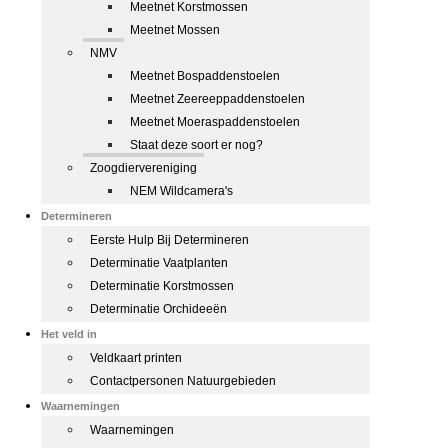
Meetnet Korstmossen
Meetnet Mossen
NMV
Meetnet Bospaddenstoelen
Meetnet Zeereeppaddenstoelen
Meetnet Moeraspaddenstoelen
Staat deze soort er nog?
Zoogdiervereniging
NEM Wildcamera's
Determineren
Eerste Hulp Bij Determineren
Determinatie Vaatplanten
Determinatie Korstmossen
Determinatie Orchideeën
Het veld in
Veldkaart printen
Contactpersonen Natuurgebieden
Waarnemingen
Waarnemingen