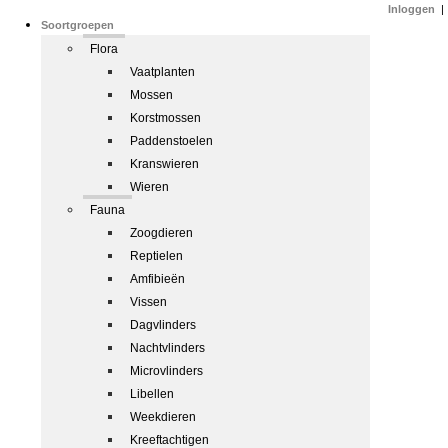
Inloggen
|
Soortgroepen
Flora
Vaatplanten
Mossen
Korstmossen
Paddenstoelen
Kranswieren
Wieren
Fauna
Zoogdieren
Reptielen
Amfibieën
Vissen
Dagvlinders
Nachtvlinders
Microvlinders
Libellen
Weekdieren
Kreeftachtigen