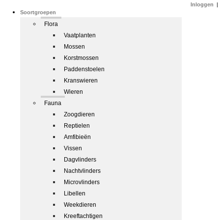
Inloggen
|
Soortgroepen
Flora
Vaatplanten
Mossen
Korstmossen
Paddenstoelen
Kranswieren
Wieren
Fauna
Zoogdieren
Reptielen
Amfibieën
Vissen
Dagvlinders
Nachtvlinders
Microvlinders
Libellen
Weekdieren
Kreeftachtigen