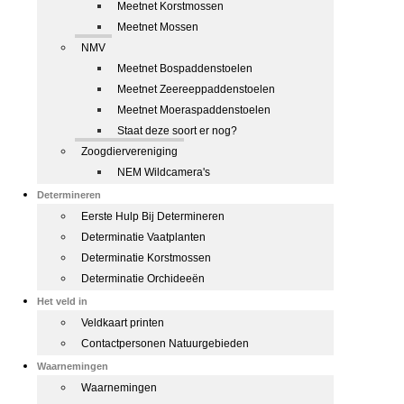
Meetnet Korstmossen
Meetnet Mossen
NMV
Meetnet Bospaddenstoelen
Meetnet Zeereeppaddenstoelen
Meetnet Moeraspaddenstoelen
Staat deze soort er nog?
Zoogdiervereniging
NEM Wildcamera's
Determineren
Eerste Hulp Bij Determineren
Determinatie Vaatplanten
Determinatie Korstmossen
Determinatie Orchideeën
Het veld in
Veldkaart printen
Contactpersonen Natuurgebieden
Waarnemingen
Waarnemingen