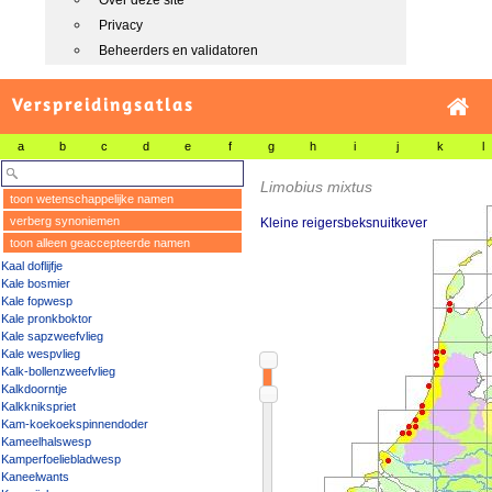
Over deze site
Privacy
Beheerders en validatoren
Verspreidingsatlas
a
b
c
d
e
f
g
h
i
j
k
l
Limobius mixtus
toon wetenschappelijke namen
verberg synoniemen
Kleine reigersbeksnuitkever
toon alleen geaccepteerde namen
Kaal doflijfje
Kale bosmier
Kale fopwesp
Kale pronkboktor
Kale sapzweefvlieg
Kale wespvlieg
Kalk-bollenzweefvlieg
Kalkdoorntje
Kalkknikspriet
Kam-koekoekspinnendoder
Kameelhalswesp
Kamperfoeliebladwesp
Kaneelwants