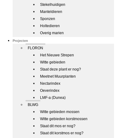
Stekelhuidigen
Manteldieren
Sponzen
Holtedieren
Overig marien
Projecten
FLORON
Het Nieuwe Strepen
Witte gebieden
Staat deze plant er nog?
Meetnet Muurplanten
Nectarindex
Oeverindex
LMF-a (Dunea)
BLWG
Witte gebieden mossen
Witte gebieden korstmossen
Staat dit mos er nog?
Staat dit korstmos er nog?