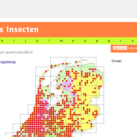
s Insecten
h
i
j
k
l
m
n
o
p
q
r
s
algemeen
|
taxo
us quercuscalicis
Groep:
rgalwesp