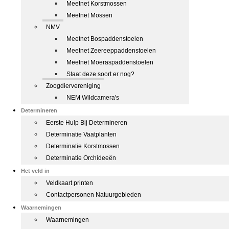
Meetnet Korstmossen
Meetnet Mossen
NMV
Meetnet Bospaddenstoelen
Meetnet Zeereeppaddenstoelen
Meetnet Moeraspaddenstoelen
Staat deze soort er nog?
Zoogdiervereniging
NEM Wildcamera's
Determineren
Eerste Hulp Bij Determineren
Determinatie Vaatplanten
Determinatie Korstmossen
Determinatie Orchideeën
Het veld in
Veldkaart printen
Contactpersonen Natuurgebieden
Waarnemingen
Waarnemingen