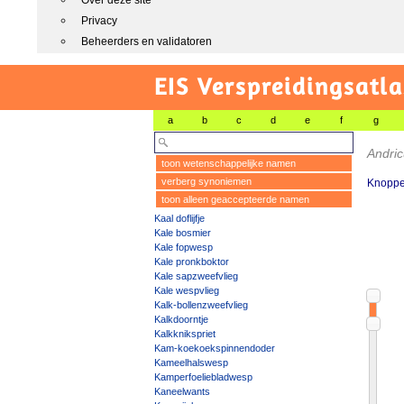
Over deze site
Privacy
Beheerders en validatoren
EIS Verspreidingsatla
a
b
c
d
e
f
g
Andric
toon wetenschappelijke namen
verberg synoniemen
Knoppe
toon alleen geaccepteerde namen
Kaal doflijfje
Kale bosmier
Kale fopwesp
Kale pronkboktor
Kale sapzweefvlieg
Kale wespvlieg
Kalk-bollenzweefvlieg
Kalkdoorntje
Kalkknikspriet
Kam-koekoekspinnendoder
Kameelhalswesp
Kamperfoeliebladwesp
Kaneelwants