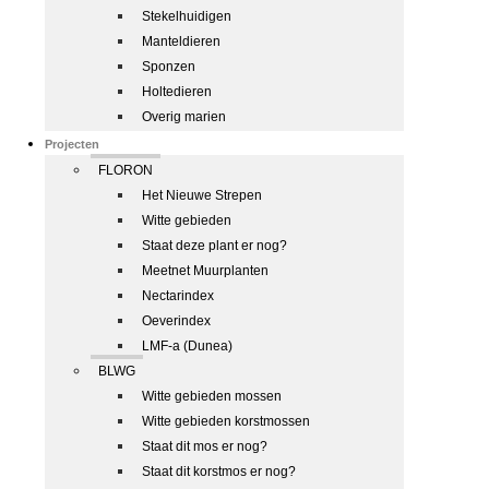
Stekelhuidigen
Manteldieren
Sponzen
Holtedieren
Overig marien
Projecten
FLORON
Het Nieuwe Strepen
Witte gebieden
Staat deze plant er nog?
Meetnet Muurplanten
Nectarindex
Oeverindex
LMF-a (Dunea)
BLWG
Witte gebieden mossen
Witte gebieden korstmossen
Staat dit mos er nog?
Staat dit korstmos er nog?