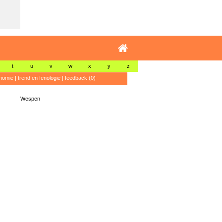
t
u
v
w
x
y
z
nomie
|
trend en fenologie
|
feedback (0)
Wespen