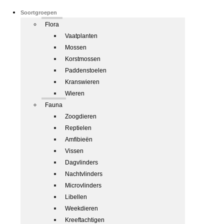
Soortgroepen
Flora
Vaatplanten
Mossen
Korstmossen
Paddenstoelen
Kranswieren
Wieren
Fauna
Zoogdieren
Reptielen
Amfibieën
Vissen
Dagvlinders
Nachtvlinders
Microvlinders
Libellen
Weekdieren
Kreeftachtigen