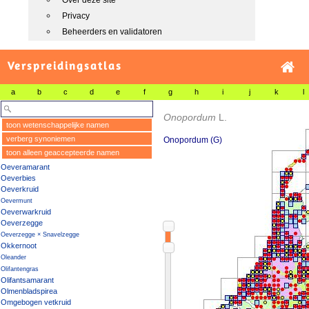
Over deze site
Privacy
Beheerders en validatoren
Verspreidingsatlas
a
b
c
d
e
f
g
h
i
j
k
l
Onopordum
L.
toon wetenschappelijke namen
verberg synoniemen
Onopordum (G)
toon alleen geaccepteerde namen
Oeveramarant
Oeverbies
Oeverkruid
Oevermunt
Oeverwarkruid
Oeverzegge
Oeverzegge × Snavelzegge
Okkernoot
Oleander
Olifantengras
Olifantsamarant
Olmenbladspirea
Omgebogen vetkruid