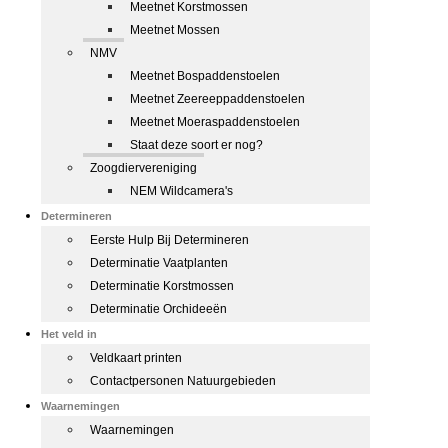
Meetnet Korstmossen
Meetnet Mossen
NMV
Meetnet Bospaddenstoelen
Meetnet Zeereeppaddenstoelen
Meetnet Moeraspaddenstoelen
Staat deze soort er nog?
Zoogdiervereniging
NEM Wildcamera's
Determineren
Eerste Hulp Bij Determineren
Determinatie Vaatplanten
Determinatie Korstmossen
Determinatie Orchideeën
Het veld in
Veldkaart printen
Contactpersonen Natuurgebieden
Waarnemingen
Waarnemingen