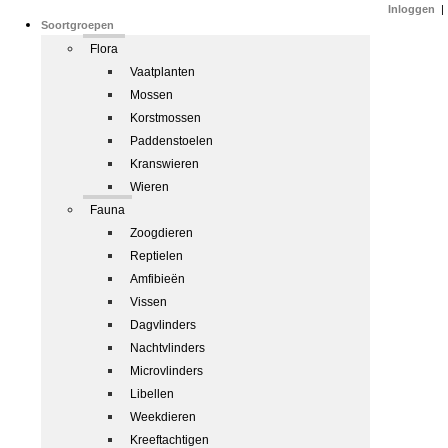
Inloggen
|
Soortgroepen
Flora
Vaatplanten
Mossen
Korstmossen
Paddenstoelen
Kranswieren
Wieren
Fauna
Zoogdieren
Reptielen
Amfibieën
Vissen
Dagvlinders
Nachtvlinders
Microvlinders
Libellen
Weekdieren
Kreeftachtigen