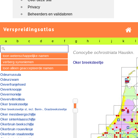
Over deze site
Privacy
Beheerders en validatoren
Verspreidingsatlas
a
b
c
d
e
f
g
h
i
j
k
l
Conocybe ochrostriata
Hauskn.
toon wetenschappelijke namen
verberg synoniemen
Oker breeksteeltje
toon alleen geaccepteerde namen
Odeurrussula
Odeurzwam
Oeverfranjehoed
Oeverknoopje
Oevermorielje
Oeverviltmollisia
Oker breeksteeltje
Oker breeksteeltje sl, incl. Berm-, Grasbreeksteeltje
Oker mestdwergschijfje
Oker sinterklaasschijfje
Okerbruin beekschijfje
Okerbruin rouwvliesje
Okerbruin staalsteeltje