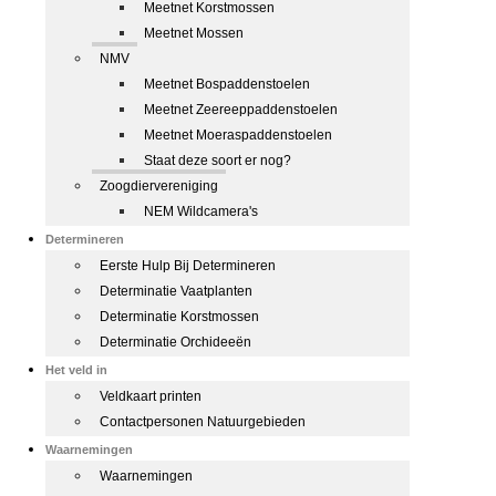
Meetnet Korstmossen
Meetnet Mossen
NMV
Meetnet Bospaddenstoelen
Meetnet Zeereeppaddenstoelen
Meetnet Moeraspaddenstoelen
Staat deze soort er nog?
Zoogdiervereniging
NEM Wildcamera's
Determineren
Eerste Hulp Bij Determineren
Determinatie Vaatplanten
Determinatie Korstmossen
Determinatie Orchideeën
Het veld in
Veldkaart printen
Contactpersonen Natuurgebieden
Waarnemingen
Waarnemingen