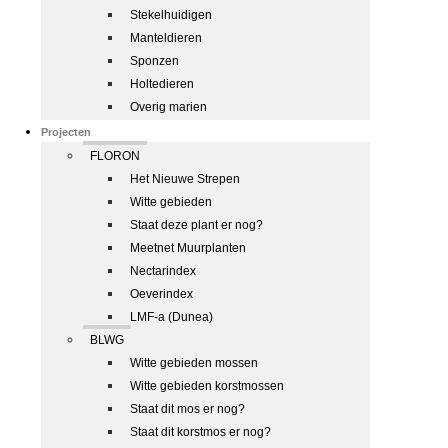
Stekelhuidigen
Manteldieren
Sponzen
Holtedieren
Overig marien
Projecten
FLORON
Het Nieuwe Strepen
Witte gebieden
Staat deze plant er nog?
Meetnet Muurplanten
Nectarindex
Oeverindex
LMF-a (Dunea)
BLWG
Witte gebieden mossen
Witte gebieden korstmossen
Staat dit mos er nog?
Staat dit korstmos er nog?