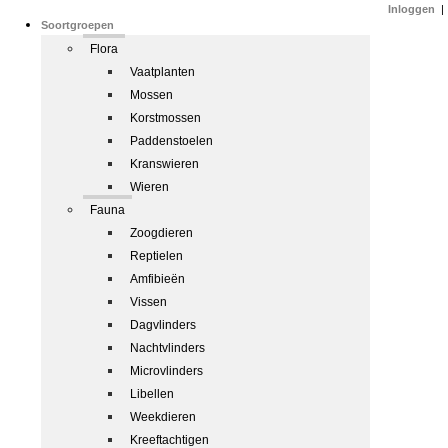
Inloggen
|
Soortgroepen
Flora
Vaatplanten
Mossen
Korstmossen
Paddenstoelen
Kranswieren
Wieren
Fauna
Zoogdieren
Reptielen
Amfibieën
Vissen
Dagvlinders
Nachtvlinders
Microvlinders
Libellen
Weekdieren
Kreeftachtigen