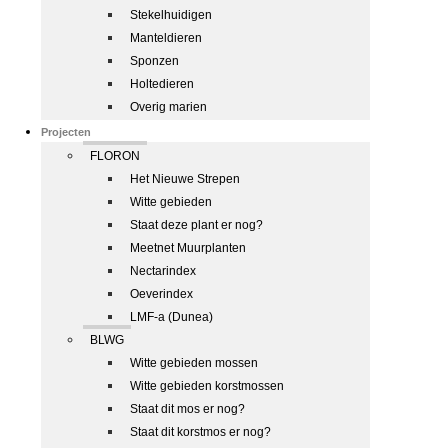
Stekelhuidigen
Manteldieren
Sponzen
Holtedieren
Overig marien
Projecten
FLORON
Het Nieuwe Strepen
Witte gebieden
Staat deze plant er nog?
Meetnet Muurplanten
Nectarindex
Oeverindex
LMF-a (Dunea)
BLWG
Witte gebieden mossen
Witte gebieden korstmossen
Staat dit mos er nog?
Staat dit korstmos er nog?