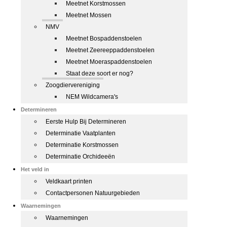
Meetnet Korstmossen
Meetnet Mossen
NMV
Meetnet Bospaddenstoelen
Meetnet Zeereeppaddenstoelen
Meetnet Moeraspaddenstoelen
Staat deze soort er nog?
Zoogdiervereniging
NEM Wildcamera's
Determineren
Eerste Hulp Bij Determineren
Determinatie Vaatplanten
Determinatie Korstmossen
Determinatie Orchideeën
Het veld in
Veldkaart printen
Contactpersonen Natuurgebieden
Waarnemingen
Waarnemingen