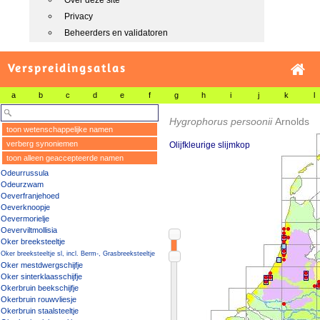
Over deze site
Privacy
Beheerders en validatoren
Verspreidingsatlas
a
b
c
d
e
f
g
h
i
j
k
l
Hygrophorus persoonii
Arnolds
toon wetenschappelijke namen
verberg synoniemen
Olijfkleurige slijmkop
toon alleen geaccepteerde namen
Odeurrussula
Odeurzwam
Oeverfranjehoed
Oeverknoopje
Oevermorielje
Oeverviltmollisia
Oker breeksteeltje
Oker breeksteeltje sl, incl. Berm-, Grasbreeksteeltje
Oker mestdwergschijfje
Oker sinterklaasschijfje
Okerbruin beekschijfje
Okerbruin rouwvliesje
Okerbruin staalsteeltje