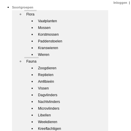
Inloggen
|
Soortgroepen
Flora
Vaatplanten
Mossen
Korstmossen
Paddenstoelen
Kranswieren
Wieren
Fauna
Zoogdieren
Reptielen
Amfibieën
Vissen
Dagvlinders
Nachtvlinders
Microvlinders
Libellen
Weekdieren
Kreeftachtigen