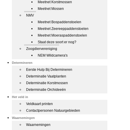
Meetnet Korstmossen
Meetnet Mossen
NMV
Meetnet Bospaddenstoelen
Meetnet Zeereeppaddenstoelen
Meetnet Moeraspaddenstoelen
Staat deze soort er nog?
Zoogdiervereniging
NEM Wildcamera's
Determineren
Eerste Hulp Bij Determineren
Determinatie Vaatplanten
Determinatie Korstmossen
Determinatie Orchideeën
Het veld in
Veldkaart printen
Contactpersonen Natuurgebieden
Waarnemingen
Waarnemingen