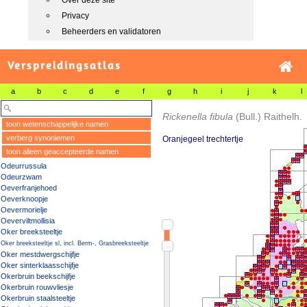
Over deze site
Privacy
Beheerders en validatoren
Verspreidingsatlas
a
b
c
d
e
f
g
h
i
j
k
l
Rickenella fibula
(Bull.) Raithelh.
toon wetenschappelijke namen
verberg synoniemen
Oranjegeel trechtertje
toon alleen geaccepteerde namen
Odeurrussula
Odeurzwam
Oeverfranjehoed
Oeverknoopje
Oevermorielje
Oeverviltmollisia
Oker breeksteeltje
Oker breeksteeltje sl, incl. Berm-, Grasbreeksteeltje
Oker mestdwergschijfje
Oker sinterklaasschijfje
Okerbruin beekschijfje
Okerbruin rouwvliesje
Okerbruin staalsteeltje