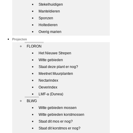
Stekelhuidigen
Manteldieren
Sponzen
Holtedieren
Overig marien
Projecten
FLORON
Het Nieuwe Strepen
Witte gebieden
Staat deze plant er nog?
Meetnet Muurplanten
Nectarindex
Oeverindex
LMF-a (Dunea)
BLWG
Witte gebieden mossen
Witte gebieden korstmossen
Staat dit mos er nog?
Staat dit korstmos er nog?