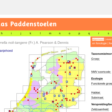
las Paddenstoelen
h
i
j
k
l
m
n
o
p
q
r
s
algemeen
|
over
rella noli-tangere
(Fr.) A. Pearson & Dennis
en fenologie
|
fe
ranjehoed
Taxonomie/morf
Groep:
NMV soortcode:
Ecologie
Functionele groe
Habitat:
Substraat:
Verspreiding/be
Zeldzaamheid: