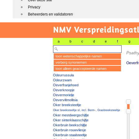
Over deze site
Privacy
Beheerders en validatoren
NMV Verspreidingsat
a
b
c
d
e
f
g
Psathy
toon wetenschappelijke namen
verberg synoniemen
Oeverf
toon alleen geaccepteerde namen
Odeurrussula
Odeurzwam
Oeverfranjehoed
Oeverknoopje
Oevermorielje
Oeverviltmollisia
Oker breeksteeltje
Oker breeksteeltje sl, incl. Berm-, Grasbreeksteeltje
Oker mestdwergschijfje
Oker sinterklaasschijfje
Okerbruin beekschijfje
Okerbruin rouwvliesje
Okerbruin staalsteeltje