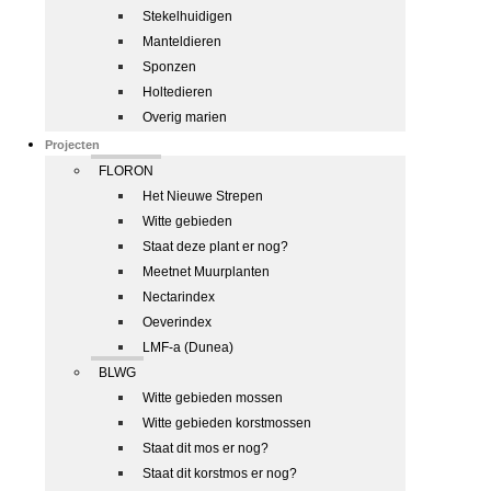
Stekelhuidigen
Manteldieren
Sponzen
Holtedieren
Overig marien
Projecten
FLORON
Het Nieuwe Strepen
Witte gebieden
Staat deze plant er nog?
Meetnet Muurplanten
Nectarindex
Oeverindex
LMF-a (Dunea)
BLWG
Witte gebieden mossen
Witte gebieden korstmossen
Staat dit mos er nog?
Staat dit korstmos er nog?