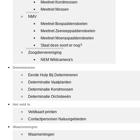
Meetnet Korstmossen
Meetnet Mossen
NMV
Meetnet Bospaddenstoelen
Meetnet Zeereeppaddenstoelen
Meetnet Moeraspaddenstoelen
Staat deze soort er nog?
Zoogdiervereniging
NEM Wildcamera's
Determineren
Eerste Hulp Bij Determineren
Determinatie Vaatplanten
Determinatie Korstmossen
Determinatie Orchideeën
Het veld in
Veldkaart printen
Contactpersonen Natuurgebieden
Waarnemingen
Waarnemingen