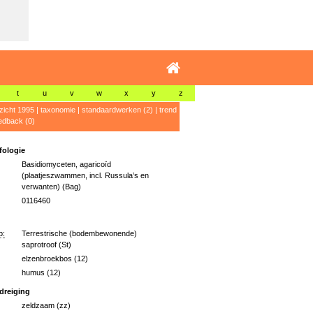
t
u
v
w
x
y
z
zicht 1995
|
taxonomie
|
standaardwerken (2)
|
trend
edback (0)
ologie
Basidiomyceten, agaricoïd
(plaatjeszwammen, incl. Russula’s en
verwanten) (Bag)
0116460
p:
Terrestrische (bodembewonende)
saprotroof (St)
elzenbroekbos (12)
humus (12)
dreiging
zeldzaam (zz)