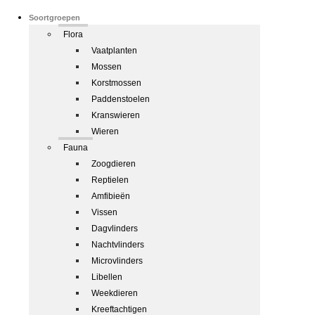
Soortgroepen
Flora
Vaatplanten
Mossen
Korstmossen
Paddenstoelen
Kranswieren
Wieren
Fauna
Zoogdieren
Reptielen
Amfibieën
Vissen
Dagvlinders
Nachtvlinders
Microvlinders
Libellen
Weekdieren
Kreeftachtigen