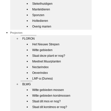
Stekelhuidigen
Manteldieren
Sponzen
Holtedieren
Overig marien
Projecten
FLORON
Het Nieuwe Strepen
Witte gebieden
Staat deze plant er nog?
Meetnet Muurplanten
Nectarindex
Oeverindex
LMF-a (Dunea)
BLWG
Witte gebieden mossen
Witte gebieden korstmossen
Staat dit mos er nog?
Staat dit korstmos er nog?