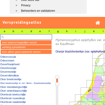
Over deze site
Privacy
Beheerders en validatoren
Verspreidingsatlas
a
b
c
d
e
f
g
h
i
j
k
l
Hymenoscyphus epiphyllus
var.
e
toon wetenschappelijke namen
ex Kauffman
verberg synoniemen
Oranje bladvlieskelkje (var. epiphyllus)
toon alleen geaccepteerde namen
Odeurrussula
Odeurzwam
Oeverfranjehoed
Oeverknoopje
Oevermorielje
Oeverviltmollisia
Oker breeksteeltje
Oker breeksteeltje sl, incl. Berm-, Grasbreeksteeltje
Oker mestdwergschijfje
Oker sinterklaasschijfje
Okerbruin beekschijfje
Okerbruin rouwvliesje
Okerbruin staalsteeltje