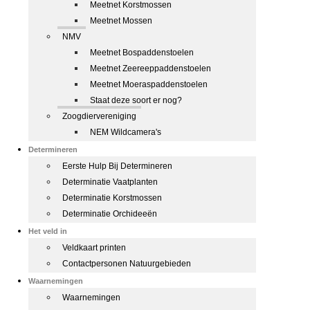
Meetnet Korstmossen
Meetnet Mossen
NMV
Meetnet Bospaddenstoelen
Meetnet Zeereeppaddenstoelen
Meetnet Moeraspaddenstoelen
Staat deze soort er nog?
Zoogdiervereniging
NEM Wildcamera's
Determineren
Eerste Hulp Bij Determineren
Determinatie Vaatplanten
Determinatie Korstmossen
Determinatie Orchideeën
Het veld in
Veldkaart printen
Contactpersonen Natuurgebieden
Waarnemingen
Waarnemingen