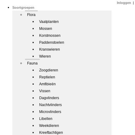
Inloggen
|
Soortgroepen
Flora
Vaatplanten
Mossen
Korstmossen
Paddenstoelen
Kranswieren
Wieren
Fauna
Zoogdieren
Reptielen
Amfibieën
Vissen
Dagvlinders
Nachtvlinders
Microvlinders
Libellen
Weekdieren
Kreeftachtigen