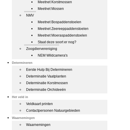
Meetnet Korstmossen
Meetnet Mossen
NMV
Meetnet Bospaddenstoelen
Meetnet Zeereeppaddenstoelen
Meetnet Moeraspaddenstoelen
Staat deze soort er nog?
Zoogdiervereniging
NEM Wildcamera's
Determineren
Eerste Hulp Bij Determineren
Determinatie Vaatplanten
Determinatie Korstmossen
Determinatie Orchideeën
Het veld in
Veldkaart printen
Contactpersonen Natuurgebieden
Waarnemingen
Waarnemingen