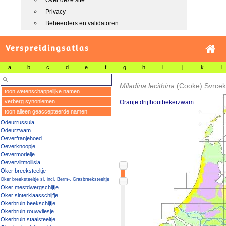
Over deze site
Privacy
Beheerders en validatoren
Verspreidingsatlas
a
b
c
d
e
f
g
h
i
j
k
l
Miladina lecithina
(Cooke) Svrcek
toon wetenschappelijke namen
verberg synoniemen
Oranje drijfhoutbekerzwam
toon alleen geaccepteerde namen
Odeurrussula
Odeurzwam
Oeverfranjehoed
Oeverknoopje
Oevermorielje
Oeverviltmollisia
Oker breeksteeltje
Oker breeksteeltje sl, incl. Berm-, Grasbreeksteeltje
Oker mestdwergschijfje
Oker sinterklaasschijfje
Okerbruin beekschijfje
Okerbruin rouwvliesje
Okerbruin staalsteeltje