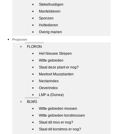
Stekelhuidigen
Manteldieren
Sponzen
Holtedieren
Overig marien
Projecten
FLORON
Het Nieuwe Strepen
Witte gebieden
Staat deze plant er nog?
Meetnet Muurplanten
Nectarindex
Oeverindex
LMF-a (Dunea)
BLWG
Witte gebieden mossen
Witte gebieden korstmossen
Staat dit mos er nog?
Staat dit korstmos er nog?