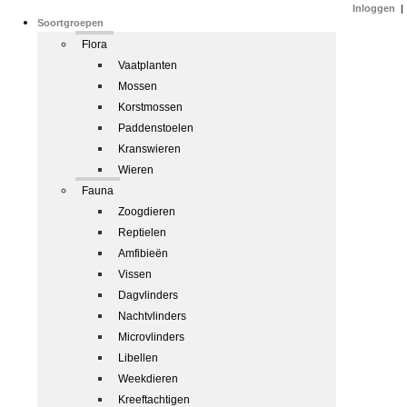
Inloggen
|
Soortgroepen
Flora
Vaatplanten
Mossen
Korstmossen
Paddenstoelen
Kranswieren
Wieren
Fauna
Zoogdieren
Reptielen
Amfibieën
Vissen
Dagvlinders
Nachtvlinders
Microvlinders
Libellen
Weekdieren
Kreeftachtigen