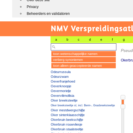
Over deze site
Privacy
Beheerders en validatoren
NMV Verspreidingsat
a
b
c
d
e
f
g
Pseud
toon wetenschappelijke namen
verberg synoniemen
Okerbru
toon alleen geaccepteerde namen
Odeurrussula
Odeurzwam
Oeverfranjehoed
Oeverknoopje
Oevermorielje
Oeverviltmollisia
Oker breeksteeltje
Oker breeksteeltje sl, incl. Berm-, Grasbreeksteeltje
Oker mestdwergschijfje
Oker sinterklaasschijfje
Okerbruin beekschijfje
Okerbruin rouwvliesje
Okerbruin staalsteeltje