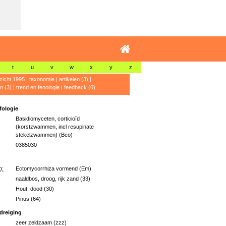
t
u
v
w
x
y
z
zicht 1995
|
taxonomie
|
artikelen (3)
|
n (3)
|
trend en fenologie
|
feedback (0)
ologie
Basidiomyceten, corticioïd
(korstzwammen, incl resupinate
stekelzwammen) (Bco)
0385030
p:
Ectomycorrhiza vormend (Em)
naaldbos, droog, rijk zand (33)
Hout, dood (30)
Pinus (64)
dreiging
zeer zeldzaam (zzz)