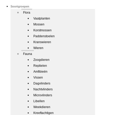
Soortgroepen
Flora
Vaatplanten
Mossen
Korstmossen
Paddenstoelen
Kranswieren
Wieren
Fauna
Zoogdieren
Reptielen
Amfibieën
Vissen
Dagvlinders
Nachtvlinders
Microvlinders
Libellen
Weekdieren
Kreeftachtigen