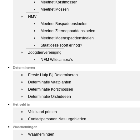
Meetnet Korstmossen
Meetnet Mossen
NMV
Meetnet Bospaddenstoelen
Meetnet Zeereeppaddenstoelen
Meetnet Moeraspaddenstoelen
Staat deze soort er nog?
Zoogdiervereniging
NEM Wildcamera's
Determineren
Eerste Hulp Bij Determineren
Determinatie Vaatplanten
Determinatie Korstmossen
Determinatie Orchideeën
Het veld in
Veldkaart printen
Contactpersonen Natuurgebieden
Waarnemingen
Waarnemingen