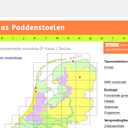
las Paddenstoelen
h
i
j
k
l
m
n
o
p
q
r
s
algemeen
|
over
otomentella mucidula
(P. Karst.) Svrček
standaardwerke
in rouwvliesje
Taxonomie/morf
Groep:
NMV soortcode:
Ecologie
Functionele groe
Habitat:
Substraat:
Organisme:
Verspreiding/be
Zeldzaamheid: