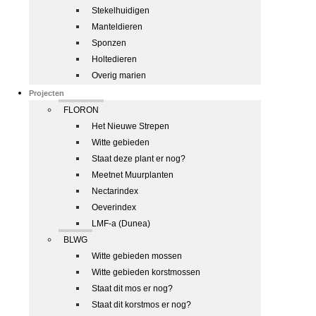
Stekelhuidigen
Manteldieren
Sponzen
Holtedieren
Overig marien
Projecten
FLORON
Het Nieuwe Strepen
Witte gebieden
Staat deze plant er nog?
Meetnet Muurplanten
Nectarindex
Oeverindex
LMF-a (Dunea)
BLWG
Witte gebieden mossen
Witte gebieden korstmossen
Staat dit mos er nog?
Staat dit korstmos er nog?