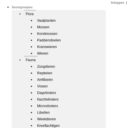
Inloggen
|
Soortgroepen
Flora
Vaatplanten
Mossen
Korstmossen
Paddenstoelen
Kranswieren
Wieren
Fauna
Zoogdieren
Reptielen
Amfibieën
Vissen
Dagvlinders
Nachtvlinders
Microvlinders
Libellen
Weekdieren
Kreeftachtigen