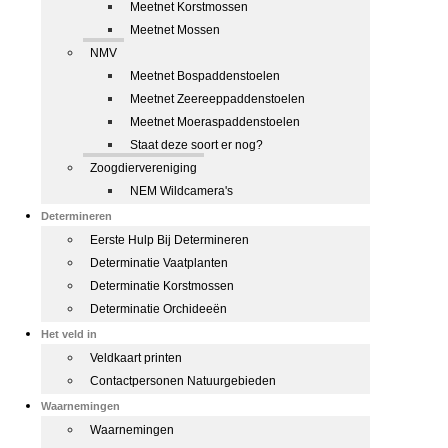
Meetnet Korstmossen
Meetnet Mossen
NMV
Meetnet Bospaddenstoelen
Meetnet Zeereeppaddenstoelen
Meetnet Moeraspaddenstoelen
Staat deze soort er nog?
Zoogdiervereniging
NEM Wildcamera's
Determineren
Eerste Hulp Bij Determineren
Determinatie Vaatplanten
Determinatie Korstmossen
Determinatie Orchideeën
Het veld in
Veldkaart printen
Contactpersonen Natuurgebieden
Waarnemingen
Waarnemingen