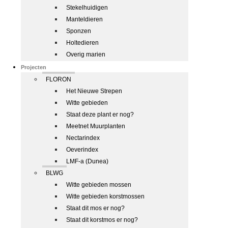
Stekelhuidigen
Manteldieren
Sponzen
Holtedieren
Overig marien
Projecten
FLORON
Het Nieuwe Strepen
Witte gebieden
Staat deze plant er nog?
Meetnet Muurplanten
Nectarindex
Oeverindex
LMF-a (Dunea)
BLWG
Witte gebieden mossen
Witte gebieden korstmossen
Staat dit mos er nog?
Staat dit korstmos er nog?