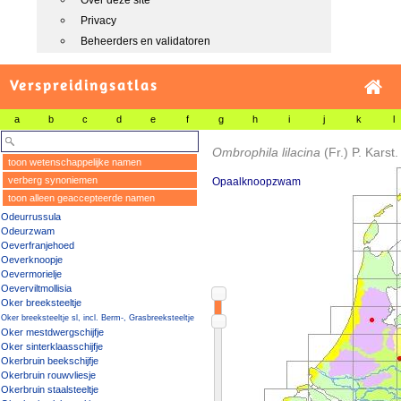
Over deze site
Privacy
Beheerders en validatoren
Verspreidingsatlas
a
b
c
d
e
f
g
h
i
j
k
l
Ombrophila lilacina
(Fr.) P. Karst.
toon wetenschappelijke namen
verberg synoniemen
Opaalknoopzwam
toon alleen geaccepteerde namen
Odeurrussula
Odeurzwam
Oeverfranjehoed
Oeverknoopje
Oevermorielje
Oeverviltmollisia
Oker breeksteeltje
Oker breeksteeltje sl, incl. Berm-, Grasbreeksteeltje
Oker mestdwergschijfje
Oker sinterklaasschijfje
Okerbruin beekschijfje
Okerbruin rouwvliesje
Okerbruin staalsteeltje