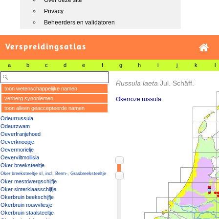
Over deze site
Privacy
Beheerders en validatoren
Verspreidingsatlas
a
b
c
d
e
f
g
h
i
j
k
l
Russula laeta
Jul. Schäff.
toon wetenschappelijke namen
verberg synoniemen
Okerroze russula
toon alleen geaccepteerde namen
Odeurrussula
Odeurzwam
Oeverfranjehoed
Oeverknoopje
Oevermorielje
Oeverviltmollisia
Oker breeksteeltje
Oker breeksteeltje sl, incl. Berm-, Grasbreeksteeltje
Oker mestdwergschijfje
Oker sinterklaasschijfje
Okerbruin beekschijfje
Okerbruin rouwvliesje
Okerbruin staalsteeltje