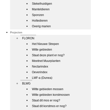
Stekelhuidigen
Manteldieren
Sponzen
Holtedieren
Overig marien
Projecten
FLORON
Het Nieuwe Strepen
Witte gebieden
Staat deze plant er nog?
Meetnet Muurplanten
Nectarindex
Oeverindex
LMF-a (Dunea)
BLWG
Witte gebieden mossen
Witte gebieden korstmossen
Staat dit mos er nog?
Staat dit korstmos er nog?