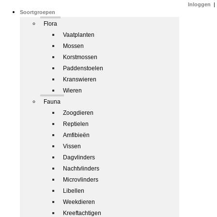
Inloggen
|
Soortgroepen
Flora
Vaatplanten
Mossen
Korstmossen
Paddenstoelen
Kranswieren
Wieren
Fauna
Zoogdieren
Reptielen
Amfibieën
Vissen
Dagvlinders
Nachtvlinders
Microvlinders
Libellen
Weekdieren
Kreeftachtigen