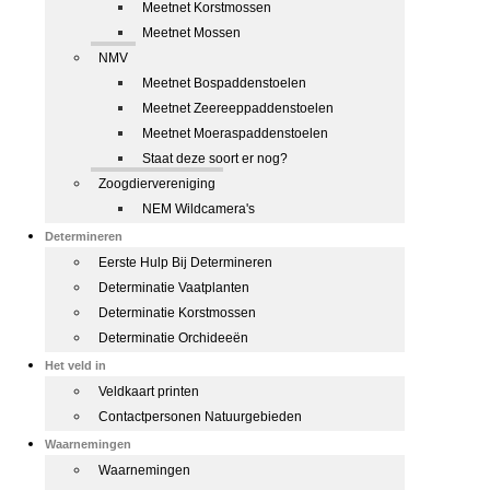
Meetnet Korstmossen
Meetnet Mossen
NMV
Meetnet Bospaddenstoelen
Meetnet Zeereeppaddenstoelen
Meetnet Moeraspaddenstoelen
Staat deze soort er nog?
Zoogdiervereniging
NEM Wildcamera's
Determineren
Eerste Hulp Bij Determineren
Determinatie Vaatplanten
Determinatie Korstmossen
Determinatie Orchideeën
Het veld in
Veldkaart printen
Contactpersonen Natuurgebieden
Waarnemingen
Waarnemingen