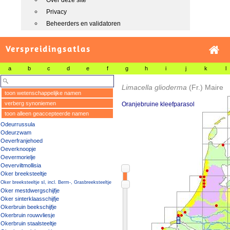
Over deze site
Privacy
Beheerders en validatoren
Verspreidingsatlas
a
b
c
d
e
f
g
h
i
j
k
l
Limacella glioderma
(Fr.) Maire
toon wetenschappelijke namen
verberg synoniemen
Oranjebruine kleefparasol
toon alleen geaccepteerde namen
Odeurrussula
Odeurzwam
Oeverfranjehoed
Oeverknoopje
Oevermorielje
Oeverviltmollisia
Oker breeksteeltje
Oker breeksteeltje sl, incl. Berm-, Grasbreeksteeltje
Oker mestdwergschijfje
Oker sinterklaasschijfje
Okerbruin beekschijfje
Okerbruin rouwvliesje
Okerbruin staalsteeltje