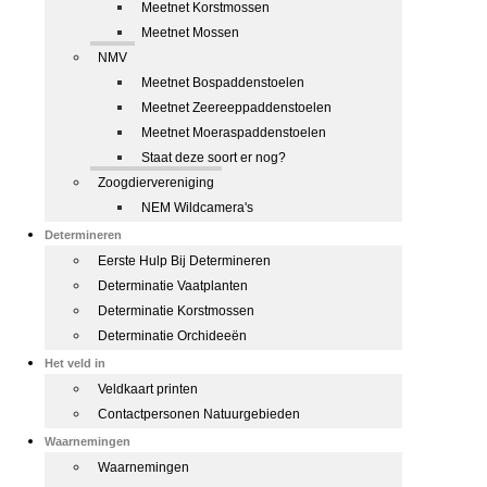
Meetnet Korstmossen
Meetnet Mossen
NMV
Meetnet Bospaddenstoelen
Meetnet Zeereeppaddenstoelen
Meetnet Moeraspaddenstoelen
Staat deze soort er nog?
Zoogdiervereniging
NEM Wildcamera's
Determineren
Eerste Hulp Bij Determineren
Determinatie Vaatplanten
Determinatie Korstmossen
Determinatie Orchideeën
Het veld in
Veldkaart printen
Contactpersonen Natuurgebieden
Waarnemingen
Waarnemingen