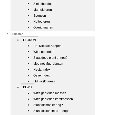
Stekelhuidigen
Manteldieren
Sponzen
Holtedieren
Overig marien
Projecten
FLORON
Het Nieuwe Strepen
Witte gebieden
Staat deze plant er nog?
Meetnet Muurplanten
Nectarindex
Oeverindex
LMF-a (Dunea)
BLWG
Witte gebieden mossen
Witte gebieden korstmossen
Staat dit mos er nog?
Staat dit korstmos er nog?