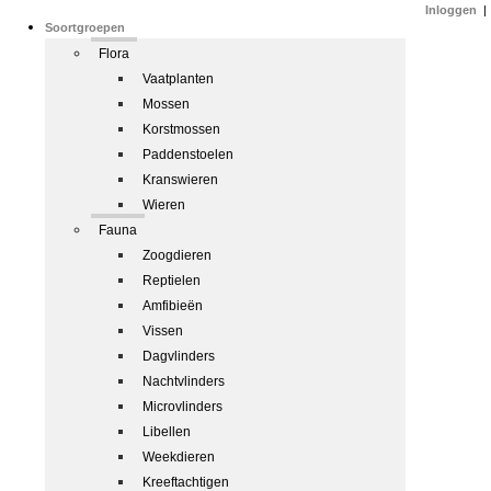
Inloggen
|
Soortgroepen
Flora
Vaatplanten
Mossen
Korstmossen
Paddenstoelen
Kranswieren
Wieren
Fauna
Zoogdieren
Reptielen
Amfibieën
Vissen
Dagvlinders
Nachtvlinders
Microvlinders
Libellen
Weekdieren
Kreeftachtigen