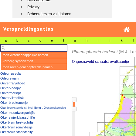
Over deze site
Privacy
Beheerders en validatoren
Verspreidingsatlas
a
b
c
d
e
f
g
h
i
j
k
l
Phaeosphaeria berlesei
(M.J. La
toon wetenschappelijke namen
verberg synoniemen
Ongesnaveld schaafstrovulkaantje
toon alleen geaccepteerde namen
Odeurrussula
Odeurzwam
Oeverfranjehoed
Oeverknoopje
Oevermorielje
Oeverviltmollisia
Oker breeksteeltje
Oker breeksteeltje sl, incl. Berm-, Grasbreeksteeltje
Oker mestdwergschijfje
Oker sinterklaasschijfje
Okerbruin beekschijfje
Okerbruin rouwvliesje
Okerbruin staalsteeltje