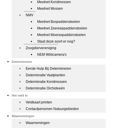
Meetnet Korstmossen
Meetnet Mossen
NMV
Meetnet Bospaddenstoelen
Meetnet Zeereeppaddenstoelen
Meetnet Moeraspaddenstoelen
Staat deze soort er nog?
Zoogdiervereniging
NEM Wildcamera's
Determineren
Eerste Hulp Bij Determineren
Determinatie Vaatplanten
Determinatie Korstmossen
Determinatie Orchideeën
Het veld in
Veldkaart printen
Contactpersonen Natuurgebieden
Waarnemingen
Waarnemingen