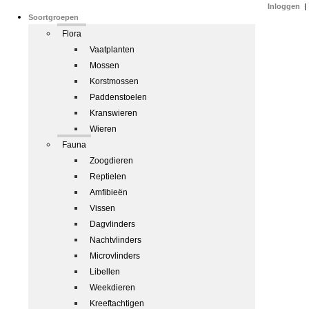
Inloggen
|
Soortgroepen
Flora
Vaatplanten
Mossen
Korstmossen
Paddenstoelen
Kranswieren
Wieren
Fauna
Zoogdieren
Reptielen
Amfibieën
Vissen
Dagvlinders
Nachtvlinders
Microvlinders
Libellen
Weekdieren
Kreeftachtigen