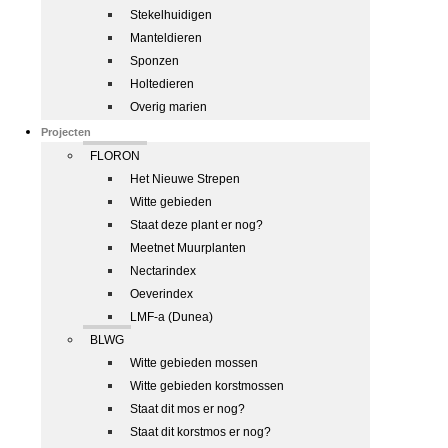
Stekelhuidigen
Manteldieren
Sponzen
Holtedieren
Overig marien
Projecten
FLORON
Het Nieuwe Strepen
Witte gebieden
Staat deze plant er nog?
Meetnet Muurplanten
Nectarindex
Oeverindex
LMF-a (Dunea)
BLWG
Witte gebieden mossen
Witte gebieden korstmossen
Staat dit mos er nog?
Staat dit korstmos er nog?