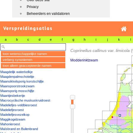
Over deze site
Privacy
Beheerders en validatoren
Verspreidingsatlas
a
b
c
d
e
f
g
h
i
j
k
l
Coprinellus callinus
var.
limicola
(
toon wetenschappelijke namen
verberg synoniemen
Modderinktzwam
toon alleen geaccepteerde namen
Maagdelijk waterkelkje
Maagdenpalmschoteltje
Maansikkelsporig korstschijfje
Maanspoorstrookzwam
Maansporig mosschijfje
Maantjesbekertje
Macrocyclische muskuskruidroest
Madeliefjes-veldbiesroest
Madeliefjesroest
Madeliefjesvezelkop
Maggikogelzwam
Mahonieroest
Maïsbrand en Builenbrand