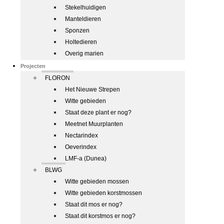
Stekelhuidigen
Manteldieren
Sponzen
Holtedieren
Overig marien
Projecten
FLORON
Het Nieuwe Strepen
Witte gebieden
Staat deze plant er nog?
Meetnet Muurplanten
Nectarindex
Oeverindex
LMF-a (Dunea)
BLWG
Witte gebieden mossen
Witte gebieden korstmossen
Staat dit mos er nog?
Staat dit korstmos er nog?