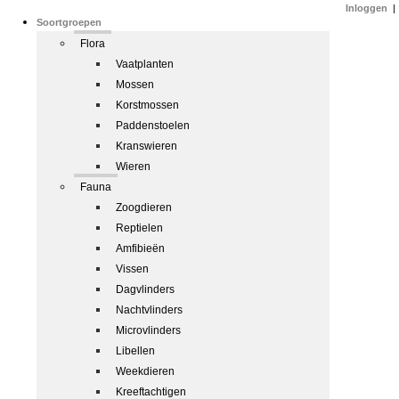
Inloggen
|
Soortgroepen
Flora
Vaatplanten
Mossen
Korstmossen
Paddenstoelen
Kranswieren
Wieren
Fauna
Zoogdieren
Reptielen
Amfibieën
Vissen
Dagvlinders
Nachtvlinders
Microvlinders
Libellen
Weekdieren
Kreeftachtigen