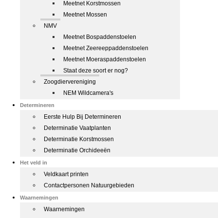
Meetnet Korstmossen
Meetnet Mossen
NMV
Meetnet Bospaddenstoelen
Meetnet Zeereeppaddenstoelen
Meetnet Moeraspaddenstoelen
Staat deze soort er nog?
Zoogdiervereniging
NEM Wildcamera's
Determineren
Eerste Hulp Bij Determineren
Determinatie Vaatplanten
Determinatie Korstmossen
Determinatie Orchideeën
Het veld in
Veldkaart printen
Contactpersonen Natuurgebieden
Waarnemingen
Waarnemingen