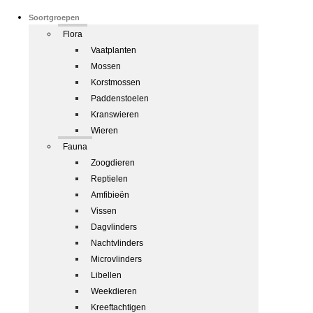
Soortgroepen
Flora
Vaatplanten
Mossen
Korstmossen
Paddenstoelen
Kranswieren
Wieren
Fauna
Zoogdieren
Reptielen
Amfibieën
Vissen
Dagvlinders
Nachtvlinders
Microvlinders
Libellen
Weekdieren
Kreeftachtigen