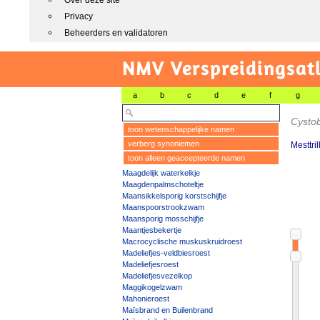
Over deze site
Privacy
Beheerders en validatoren
NMV Verspreidingsat
a
b
c
d
e
f
g
Cysto
toon wetenschappelijke namen
verberg synoniemen
Mesttril
toon alleen geaccepteerde namen
Maagdelijk waterkelkje
Maagdenpalmschoteltje
Maansikkelsporig korstschijfje
Maanspoorstrookzwam
Maansporig mosschijfje
Maantjesbekertje
Macrocyclische muskuskruidroest
Madeliefjes-veldbiesroest
Madeliefjesroest
Madeliefjesvezelkop
Maggikogelzwam
Mahonieroest
Maïsbrand en Builenbrand