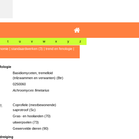
t
u
v
w
x
y
z
nomie
|
standaardwerken (3)
|
trend en fenologie
|
ologie
Basidiomyceten, tremelloid
(trilzwammen en verwanten) (Btr)
0250060
Achroomyces fimetarius
p:
Coprofiele (mestbewonende)
saprotroof (Sc)
Gras- en hooilanden (70)
uitwerpselen (73)
Gewervelde dieren (90)
dreiging