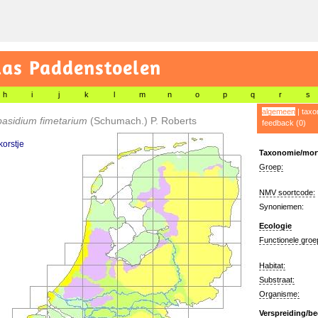
las Paddenstoelen
h
i
j
k
l
m
n
o
p
q
r
s
algemeen
|
taxo
basidium fimetarium
(Schumach.) P. Roberts
feedback (0)
korstje
Taxonomie/morf
Groep:
NMV soortcode:
Synoniemen:
Ecologie
Functionele groe
Habitat:
Substraat:
Organisme:
Verspreiding/be