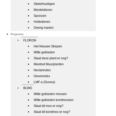
Stekelhuidigen
Manteldieren
Sponzen
Holtedieren
Overig marien
Projecten
FLORON
Het Nieuwe Strepen
Witte gebieden
Staat deze plant er nog?
Meetnet Muurplanten
Nectarindex
Oeverindex
LMF-a (Dunea)
BLWG
Witte gebieden mossen
Witte gebieden korstmossen
Staat dit mos er nog?
Staat dit korstmos er nog?