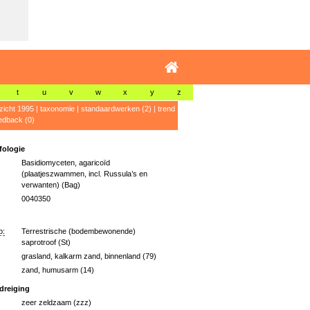
t
u
v
w
x
y
z
zicht 1995
|
taxonomie
|
standaardwerken (2)
|
trend
edback (0)
ologie
Basidiomyceten, agaricoïd
(plaatjeszwammen, incl. Russula’s en
verwanten) (Bag)
0040350
p:
Terrestrische (bodembewonende)
saprotroof (St)
grasland, kalkarm zand, binnenland (79)
zand, humusarm (14)
dreiging
zeer zeldzaam (zzz)