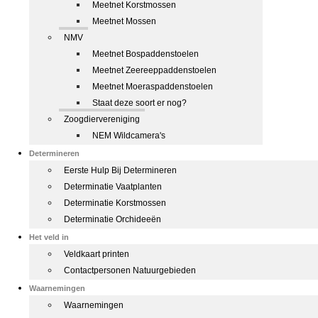
Meetnet Korstmossen
Meetnet Mossen
NMV
Meetnet Bospaddenstoelen
Meetnet Zeereeppaddenstoelen
Meetnet Moeraspaddenstoelen
Staat deze soort er nog?
Zoogdiervereniging
NEM Wildcamera's
Determineren
Eerste Hulp Bij Determineren
Determinatie Vaatplanten
Determinatie Korstmossen
Determinatie Orchideeën
Het veld in
Veldkaart printen
Contactpersonen Natuurgebieden
Waarnemingen
Waarnemingen