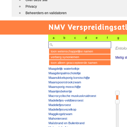
Over deze site
Privacy
Beheerders en validatoren
NMV Verspreidingsat
a
b
c
d
e
f
g
Entolo
toon wetenschappelijke namen
verberg synoniemen
Melig st
toon alleen geaccepteerde namen
Maagdelijk waterkelkje
Maagdenpalmschoteltje
Maansikkelsporig korstschijfje
Maanspoorstrookzwam
Maansporig mosschijfje
Maantjesbekertje
Macrocyclische muskuskruidroest
Madeliefjes-veldbiesroest
Madeliefjesroest
Madeliefjesvezelkop
Maggikogelzwam
Mahonieroest
Maïsbrand en Builenbrand