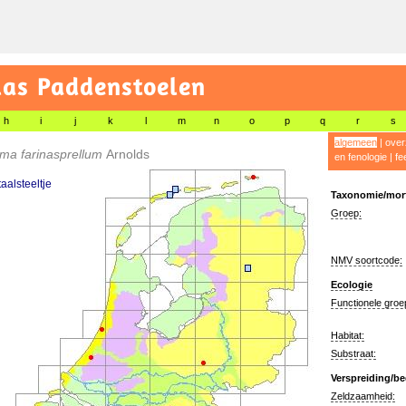
las Paddenstoelen
h
i
j
k
l
m
n
o
p
q
r
s
algemeen
|
over
ma farinasprellum
Arnolds
en fenologie
|
fe
aalsteeltje
Taxonomie/morf
Groep:
NMV soortcode:
Ecologie
Functionele groe
Habitat:
Substraat:
Verspreiding/be
Zeldzaamheid: