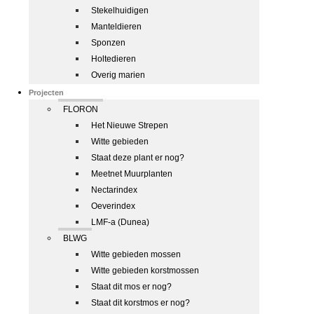
Stekelhuidigen
Manteldieren
Sponzen
Holtedieren
Overig marien
Projecten
FLORON
Het Nieuwe Strepen
Witte gebieden
Staat deze plant er nog?
Meetnet Muurplanten
Nectarindex
Oeverindex
LMF-a (Dunea)
BLWG
Witte gebieden mossen
Witte gebieden korstmossen
Staat dit mos er nog?
Staat dit korstmos er nog?