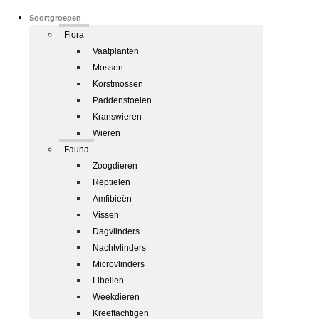
Soortgroepen
Flora
Vaatplanten
Mossen
Korstmossen
Paddenstoelen
Kranswieren
Wieren
Fauna
Zoogdieren
Reptielen
Amfibieën
Vissen
Dagvlinders
Nachtvlinders
Microvlinders
Libellen
Weekdieren
Kreeftachtigen