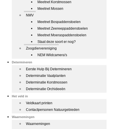
Meetnet Korstmossen
Meetnet Mossen
NMV
Meetnet Bospaddenstoelen
Meetnet Zeereeppaddenstoelen
Meetnet Moeraspaddenstoelen
Staat deze soort er nog?
Zoogdiervereniging
NEM Wildcamera's
Determineren
Eerste Hulp Bij Determineren
Determinatie Vaatplanten
Determinatie Korstmossen
Determinatie Orchideeën
Het veld in
Veldkaart printen
Contactpersonen Natuurgebieden
Waarnemingen
Waarnemingen