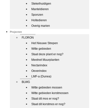
Stekelhuidigen
Manteldieren
Sponzen
Holtedieren
Overig marien
Projecten
FLORON
Het Nieuwe Strepen
Witte gebieden
Staat deze plant er nog?
Meetnet Muurplanten
Nectarindex
Oeverindex
LMF-a (Dunea)
BLWG
Witte gebieden mossen
Witte gebieden korstmossen
Staat dit mos er nog?
Staat dit korstmos er nog?