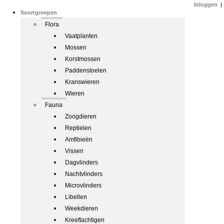
Inloggen
|
Soortgroepen
Flora
Vaatplanten
Mossen
Korstmossen
Paddenstoelen
Kranswieren
Wieren
Fauna
Zoogdieren
Reptielen
Amfibieën
Vissen
Dagvlinders
Nachtvlinders
Microvlinders
Libellen
Weekdieren
Kreeftachtigen