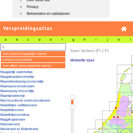
Over deze site
Privacy
Beheerders en validatoren
Verspreidingsatlas
a
b
c
d
e
f
g
h
i
j
k
l
Irpex lacteus
(Fr.) Fr.
toon wetenschappelijke namen
verberg synoniemen
Melkwitte irpex
toon alleen geaccepteerde namen
Maagdelijk waterkelkje
Maagdenpalmschoteltje
Maansikkelsporig korstschijfje
Maanspoorstrookzwam
Maansporig mosschijfje
Maantjesbekertje
Macrocyclische muskuskruidroest
Madeliefjes-veldbiesroest
Madeliefjesroest
Madeliefjesvezelkop
Maggikogelzwam
Mahonieroest
Maïsbrand en Builenbrand