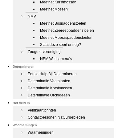
Meetnet Korstmossen
Meetnet Mossen
NMV
Meetnet Bospaddenstoelen
Meetnet Zeereeppaddenstoelen
Meetnet Moeraspaddenstoelen
Staat deze soort er nog?
Zoogdiervereniging
NEM Wildcamera's
Determineren
Eerste Hulp Bij Determineren
Determinatie Vaatplanten
Determinatie Korstmossen
Determinatie Orchideeën
Het veld in
Veldkaart printen
Contactpersonen Natuurgebieden
Waarnemingen
Waarnemingen