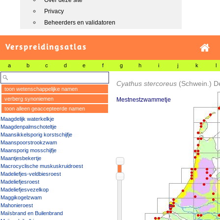
Over deze site
Privacy
Beheerders en validatoren
Verspreidingsatlas
a
b
c
d
e
f
g
h
i
j
k
l
Cyathus stercoreus
(Schwein.) D
toon wetenschappelijke namen
verberg synoniemen
Mestnestzwammetje
toon alleen geaccepteerde namen
Maagdelijk waterkelkje
Maagdenpalmschoteltje
Maansikkelsporig korstschijfje
Maanspoorstrookzwam
Maansporig mosschijfje
Maantjesbekertje
Macrocyclische muskuskruidroest
Madeliefjes-veldbiesroest
Madeliefjesroest
Madeliefjesvezelkop
Maggikogelzwam
Mahonieroest
Maïsbrand en Builenbrand