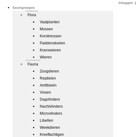
Inloggen
|
Soortgroepen
Flora
Vaatplanten
Mossen
Korstmossen
Paddenstoelen
Kranswieren
Wieren
Fauna
Zoogdieren
Reptielen
Amfibieën
Vissen
Dagvlinders
Nachtvlinders
Microvlinders
Libellen
Weekdieren
Kreeftachtigen