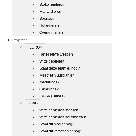
Stekelhuidigen
Manteldieren
Sponzen
Holtedieren
Overig marien
Projecten
FLORON
Het Nieuwe Strepen
Witte gebieden
Staat deze plant er nog?
Meetnet Muurplanten
Nectarindex
Oeverindex
LMF-a (Dunea)
BLWG
Witte gebieden mossen
Witte gebieden korstmossen
Staat dit mos er nog?
Staat dit korstmos er nog?