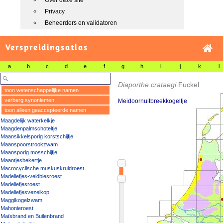
Over deze site
Privacy
Beheerders en validatoren
Verspreidingsatlas
a
b
c
d
e
f
g
h
i
j
k
l
Diaporthe crataegi
Fuckel
toon wetenschappelijke namen
verberg synoniemen
Meidoornuitbreekkogeltje
toon alleen geaccepteerde namen
Maagdelijk waterkelkje
Maagdenpalmschoteltje
Maansikkelsporig korstschijfje
Maanspoorstrookzwam
Maansporig mosschijfje
Maantjesbekertje
Macrocyclische muskuskruidroest
Madeliefjes-veldbiesroest
Madeliefjesroest
Madeliefjesvezelkop
Maggikogelzwam
Mahonieroest
Maïsbrand en Builenbrand