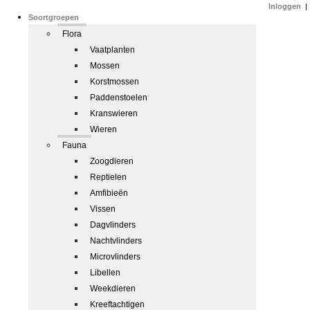
Inloggen
|
Soortgroepen
Flora
Vaatplanten
Mossen
Korstmossen
Paddenstoelen
Kranswieren
Wieren
Fauna
Zoogdieren
Reptielen
Amfibieën
Vissen
Dagvlinders
Nachtvlinders
Microvlinders
Libellen
Weekdieren
Kreeftachtigen