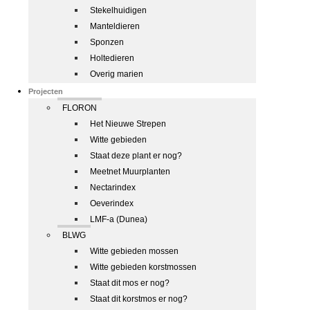
Stekelhuidigen
Manteldieren
Sponzen
Holtedieren
Overig marien
Projecten
FLORON
Het Nieuwe Strepen
Witte gebieden
Staat deze plant er nog?
Meetnet Muurplanten
Nectarindex
Oeverindex
LMF-a (Dunea)
BLWG
Witte gebieden mossen
Witte gebieden korstmossen
Staat dit mos er nog?
Staat dit korstmos er nog?