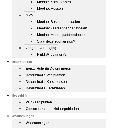
Meetnet Korstmossen
Meetnet Mossen
NMV
Meetnet Bospaddenstoelen
Meetnet Zeereeppaddenstoelen
Meetnet Moeraspaddenstoelen
Staat deze soort er nog?
Zoogdiervereniging
NEM Wildcamera's
Determineren
Eerste Hulp Bij Determineren
Determinatie Vaatplanten
Determinatie Korstmossen
Determinatie Orchideeën
Het veld in
Veldkaart printen
Contactpersonen Natuurgebieden
Waarnemingen
Waarnemingen