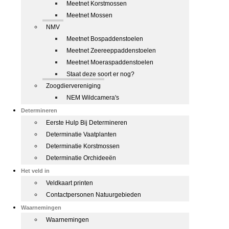
Meetnet Korstmossen
Meetnet Mossen
NMV
Meetnet Bospaddenstoelen
Meetnet Zeereeppaddenstoelen
Meetnet Moeraspaddenstoelen
Staat deze soort er nog?
Zoogdiervereniging
NEM Wildcamera's
Determineren
Eerste Hulp Bij Determineren
Determinatie Vaatplanten
Determinatie Korstmossen
Determinatie Orchideeën
Het veld in
Veldkaart printen
Contactpersonen Natuurgebieden
Waarnemingen
Waarnemingen