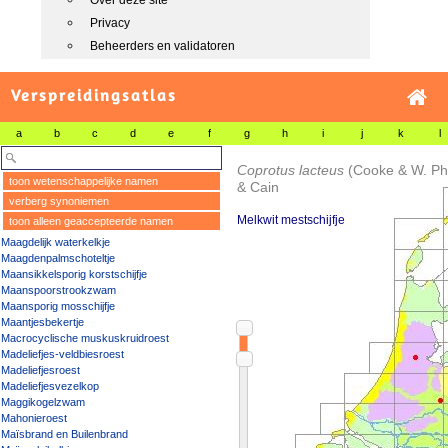
Over deze site
Privacy
Beheerders en validatoren
Verspreidingsatlas
a
b
c
d
e
f
g
h
i
j
k
l
Coprotus lacteus
(Cooke & W. Phil
toon wetenschappelijke namen
& Cain
verberg synoniemen
Melkwit mestschijfje
toon alleen geaccepteerde namen
Maagdelijk waterkelkje
Maagdenpalmschoteltje
Maansikkelsporig korstschijfje
Maanspoorstrookzwam
Maansporig mosschijfje
Maantjesbekertje
Macrocyclische muskuskruidroest
Madeliefjes-veldbiesroest
Madeliefjesroest
Madeliefjesvezelkop
Maggikogelzwam
Mahonieroest
Maïsbrand en Builenbrand