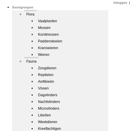
Inloggen
|
Soortgroepen
Flora
Vaatplanten
Mossen
Korstmossen
Paddenstoelen
Kranswieren
Wieren
Fauna
Zoogdieren
Reptielen
Amfibieën
Vissen
Dagvlinders
Nachtvlinders
Microvlinders
Libellen
Weekdieren
Kreeftachtigen