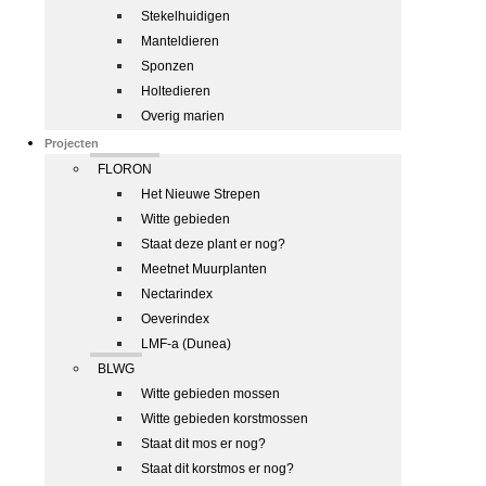
Stekelhuidigen
Manteldieren
Sponzen
Holtedieren
Overig marien
Projecten
FLORON
Het Nieuwe Strepen
Witte gebieden
Staat deze plant er nog?
Meetnet Muurplanten
Nectarindex
Oeverindex
LMF-a (Dunea)
BLWG
Witte gebieden mossen
Witte gebieden korstmossen
Staat dit mos er nog?
Staat dit korstmos er nog?