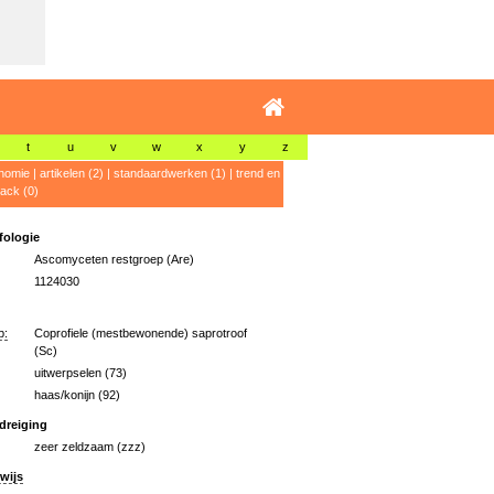
t
u
v
w
x
y
z
nomie
|
artikelen (2)
|
standaardwerken (1)
|
trend en
ack (0)
ologie
Ascomyceten restgroep (Are)
1124030
p:
Coprofiele (mestbewonende) saprotroof
(Sc)
uitwerpselen (73)
haas/konijn (92)
dreiging
zeer zeldzaam (zzz)
wijs