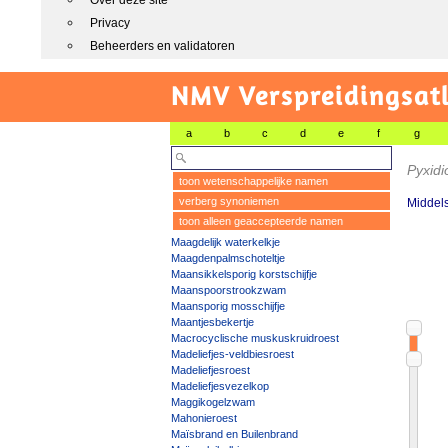
Over deze site
Privacy
Beheerders en validatoren
NMV Verspreidingsat
a
b
c
d
e
f
g
Pyxidi
toon wetenschappelijke namen
verberg synoniemen
Middel
toon alleen geaccepteerde namen
Maagdelijk waterkelkje
Maagdenpalmschoteltje
Maansikkelsporig korstschijfje
Maanspoorstrookzwam
Maansporig mosschijfje
Maantjesbekertje
Macrocyclische muskuskruidroest
Madeliefjes-veldbiesroest
Madeliefjesroest
Madeliefjesvezelkop
Maggikogelzwam
Mahonieroest
Maïsbrand en Builenbrand