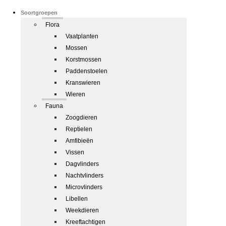
Soortgroepen
Flora
Vaatplanten
Mossen
Korstmossen
Paddenstoelen
Kranswieren
Wieren
Fauna
Zoogdieren
Reptielen
Amfibieën
Vissen
Dagvlinders
Nachtvlinders
Microvlinders
Libellen
Weekdieren
Kreeftachtigen