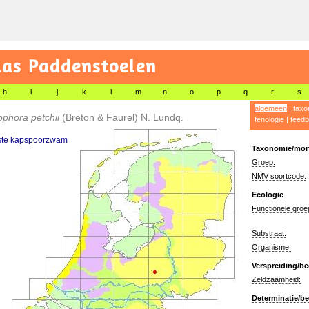
las Paddenstoelen
h
i
j
k
l
m
n
o
p
q
r
s
algemeen
|
taxo
ophora petchii
(Breton & Faurel) N. Lundq.
fenologie
|
feedb
ste kapspoorzwam
Taxonomie/morf
Groep:
NMV soortcode:
Ecologie
Functionele groe
Substraat:
Organisme:
Verspreiding/be
Zeldzaamheid:
Determinatie/be