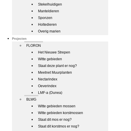
Stekelhuidigen
Manteldieren
Sponzen
Holtedieren
Overig marien
Projecten
FLORON
Het Nieuwe Strepen
Witte gebieden
Staat deze plant er nog?
Meetnet Muurplanten
Nectarindex
Oeverindex
LMF-a (Dunea)
BLWG
Witte gebieden mossen
Witte gebieden korstmossen
Staat dit mos er nog?
Staat dit korstmos er nog?