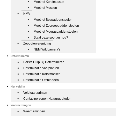
Meetnet Korstmossen
Meetnet Mossen
NMV
Meetnet Bospaddenstoelen
Meetnet Zeereeppaddenstoelen
Meetnet Moeraspaddenstoelen
Staat deze soort er nog?
Zoogdiervereniging
NEM Wildcamera's
Determineren
Eerste Hulp Bij Determineren
Determinatie Vaatplanten
Determinatie Korstmossen
Determinatie Orchideeën
Het veld in
Veldkaart printen
Contactpersonen Natuurgebieden
Waarnemingen
Waarnemingen