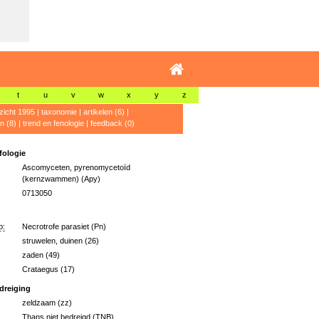
t
u
v
w
x
y
z
zicht 1995
|
taxonomie
|
artikelen (6)
|
n (8)
|
trend en fenologie
|
feedback (0)
ologie
Ascomyceten, pyrenomycetoïd
(kernzwammen) (Apy)
0713050
p:
Necrotrofe parasiet (Pn)
struwelen, duinen (26)
zaden (49)
Crataegus (17)
dreiging
zeldzaam (zz)
Thans niet bedreigd (TNB)