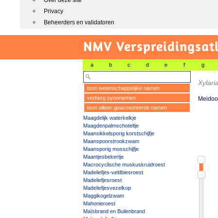
Over deze site
Privacy
Beheerders en validatoren
NMV Verspreidingsat
a
b
c
d
e
f
g
Xylar
toon wetenschappelijke namen
verberg synoniemen
Meidoo
toon alleen geaccepteerde namen
Maagdelijk waterkelkje
Maagdenpalmschoteltje
Maansikkelsporig korstschijfje
Maanspoorstrookzwam
Maansporig mosschijfje
Maantjesbekertje
Macrocyclische muskuskruidroest
Madeliefjes-veldbiesroest
Madeliefjesroest
Madeliefjesvezelkop
Maggikogelzwam
Mahonieroest
Maïsbrand en Builenbrand