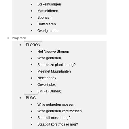
Stekelhuidigen
Manteldieren
Sponzen
Holtedieren
Overig marien
Projecten
FLORON
Het Nieuwe Strepen
Witte gebieden
Staat deze plant er nog?
Meetnet Muurplanten
Nectarindex
Oeverindex
LMF-a (Dunea)
BLWG
Witte gebieden mossen
Witte gebieden korstmossen
Staat dit mos er nog?
Staat dit korstmos er nog?