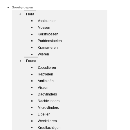
Soortgroepen
Flora
Vaatplanten
Mossen
Korstmossen
Paddenstoelen
Kranswieren
Wieren
Fauna
Zoogdieren
Reptielen
Amfibieën
Vissen
Dagvlinders
Nachtvlinders
Microvlinders
Libellen
Weekdieren
Kreeftachtigen