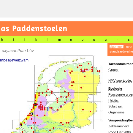
las Paddenstoelen
h
i
j
k
l
m
n
o
p
q
r
s
algemeen
|
over
ia oxyacanthae
Lév.
standaardwerke
rnbesgeweizwam
Taxonomie/morf
Groep:
NMV soortcode:
Ecologie
Functionele groe
Habitat:
Substraat:
Organisme:
Verspreiding/be
Zeldzaamheid:
Rode Lijst 2008