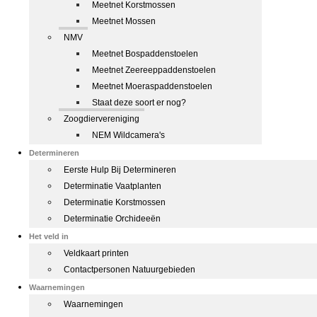
Meetnet Korstmossen
Meetnet Mossen
NMV
Meetnet Bospaddenstoelen
Meetnet Zeereeppaddenstoelen
Meetnet Moeraspaddenstoelen
Staat deze soort er nog?
Zoogdiervereniging
NEM Wildcamera's
Determineren
Eerste Hulp Bij Determineren
Determinatie Vaatplanten
Determinatie Korstmossen
Determinatie Orchideeën
Het veld in
Veldkaart printen
Contactpersonen Natuurgebieden
Waarnemingen
Waarnemingen