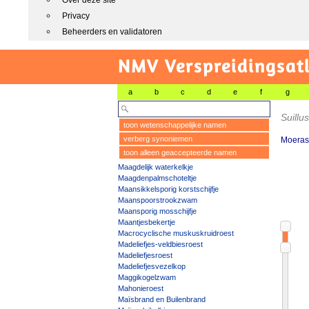
Over deze site
Privacy
Beheerders en validatoren
NMV Verspreidingsat
a
b
c
d
e
f
g
Suillu
toon wetenschappelijke namen
verberg synoniemen
Moeras
toon alleen geaccepteerde namen
Maagdelijk waterkelkje
Maagdenpalmschoteltje
Maansikkelsporig korstschijfje
Maanspoorstrookzwam
Maansporig mosschijfje
Maantjesbekertje
Macrocyclische muskuskruidroest
Madeliefjes-veldbiesroest
Madeliefjesroest
Madeliefjesvezelkop
Maggikogelzwam
Mahonieroest
Maïsbrand en Builenbrand