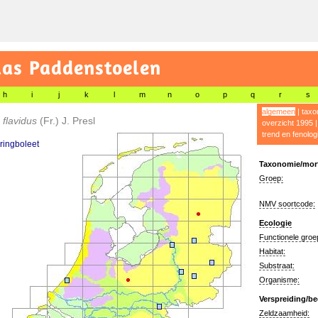
las Paddenstoelen
h
i
j
k
l
m
n
o
p
q
r
s
algemeen
|
taxo
s flavidus
(Fr.) J. Presl
overzicht 1995
trend en fenolog
ringboleet
Taxonomie/morf
Groep:
NMV soortcode:
Ecologie
Functionele groe
Habitat:
Substraat:
Organisme:
Verspreiding/be
Zeldzaamheid: