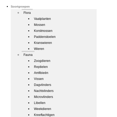
Soortgroepen
Flora
Vaatplanten
Mossen
Korstmossen
Paddenstoelen
Kranswieren
Wieren
Fauna
Zoogdieren
Reptielen
Amfibieën
Vissen
Dagvlinders
Nachtvlinders
Microvlinders
Libellen
Weekdieren
Kreeftachtigen