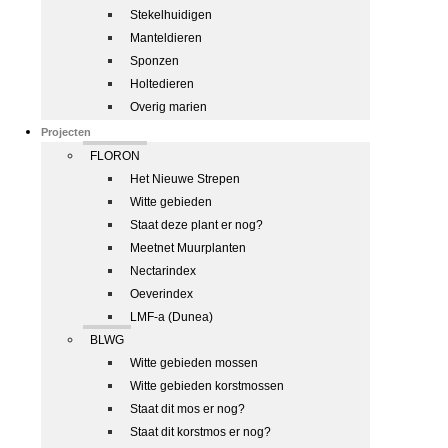
Stekelhuidigen
Manteldieren
Sponzen
Holtedieren
Overig marien
Projecten
FLORON
Het Nieuwe Strepen
Witte gebieden
Staat deze plant er nog?
Meetnet Muurplanten
Nectarindex
Oeverindex
LMF-a (Dunea)
BLWG
Witte gebieden mossen
Witte gebieden korstmossen
Staat dit mos er nog?
Staat dit korstmos er nog?