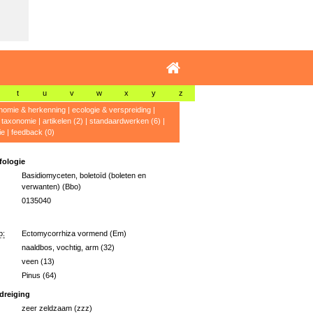
t
u
v
w
x
y
z
nomie & herkenning
|
ecologie & verspreiding
|
|
taxonomie
|
artikelen (2)
|
standaardwerken (6)
|
ie
|
feedback (0)
ologie
Basidiomyceten, boletoïd (boleten en
verwanten) (Bbo)
0135040
p:
Ectomycorrhiza vormend (Em)
naaldbos, vochtig, arm (32)
veen (13)
Pinus (64)
dreiging
zeer zeldzaam (zzz)