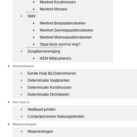
Meetnet Korstmossen
Meetnet Mossen
NMV
Meetnet Bospaddenstoelen
Meetnet Zeereeppaddenstoelen
Meetnet Moeraspaddenstoelen
Staat deze soort er nog?
Zoogdiervereniging
NEM Wildcamera's
Determineren
Eerste Hulp Bij Determineren
Determinatie Vaatplanten
Determinatie Korstmossen
Determinatie Orchideeën
Het veld in
Veldkaart printen
Contactpersonen Natuurgebieden
Waarnemingen
Waarnemingen