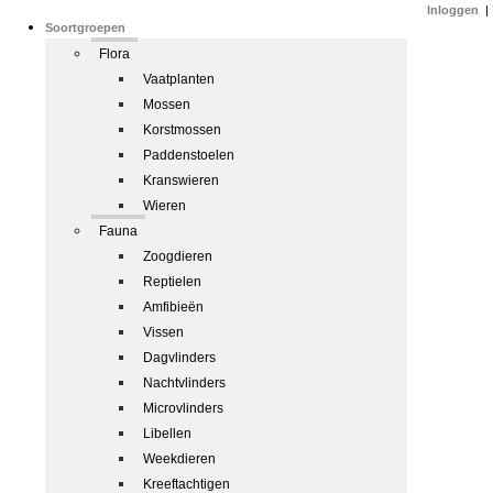
Inloggen
|
Soortgroepen
Flora
Vaatplanten
Mossen
Korstmossen
Paddenstoelen
Kranswieren
Wieren
Fauna
Zoogdieren
Reptielen
Amfibieën
Vissen
Dagvlinders
Nachtvlinders
Microvlinders
Libellen
Weekdieren
Kreeftachtigen