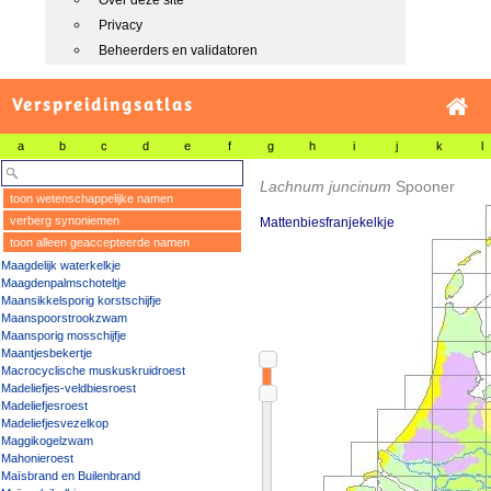
Over deze site
Privacy
Beheerders en validatoren
Verspreidingsatlas
a
b
c
d
e
f
g
h
i
j
k
l
Lachnum juncinum
Spooner
toon wetenschappelijke namen
verberg synoniemen
Mattenbiesfranjekelkje
toon alleen geaccepteerde namen
Maagdelijk waterkelkje
Maagdenpalmschoteltje
Maansikkelsporig korstschijfje
Maanspoorstrookzwam
Maansporig mosschijfje
Maantjesbekertje
Macrocyclische muskuskruidroest
Madeliefjes-veldbiesroest
Madeliefjesroest
Madeliefjesvezelkop
Maggikogelzwam
Mahonieroest
Maïsbrand en Builenbrand