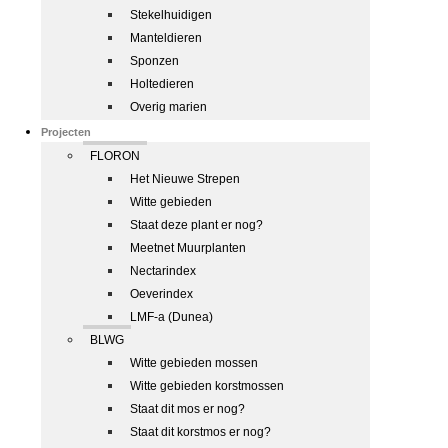
Stekelhuidigen
Manteldieren
Sponzen
Holtedieren
Overig marien
Projecten
FLORON
Het Nieuwe Strepen
Witte gebieden
Staat deze plant er nog?
Meetnet Muurplanten
Nectarindex
Oeverindex
LMF-a (Dunea)
BLWG
Witte gebieden mossen
Witte gebieden korstmossen
Staat dit mos er nog?
Staat dit korstmos er nog?