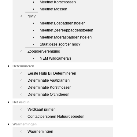
Meetnet Korstmossen
Meetnet Mossen
NMV
Meetnet Bospaddenstoelen
Meetnet Zeereeppaddenstoelen
Meetnet Moeraspaddenstoelen
Staat deze soort er nog?
Zoogdiervereniging
NEM Wildcamera's
Determineren
Eerste Hulp Bij Determineren
Determinatie Vaatplanten
Determinatie Korstmossen
Determinatie Orchideeën
Het veld in
Veldkaart printen
Contactpersonen Natuurgebieden
Waarnemingen
Waarnemingen