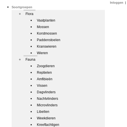
Inloggen
|
Soortgroepen
Flora
Vaatplanten
Mossen
Korstmossen
Paddenstoelen
Kranswieren
Wieren
Fauna
Zoogdieren
Reptielen
Amfibieën
Vissen
Dagvlinders
Nachtvlinders
Microvlinders
Libellen
Weekdieren
Kreeftachtigen