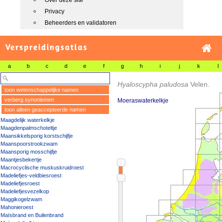
Over deze site
Privacy
Beheerders en validatoren
Verspreidingsatlas
a
b
c
d
e
f
g
h
i
j
k
l
Hyaloscypha paludosa
Velen.
toon wetenschappelijke namen
verberg synoniemen
Moeraswaterkelkje
toon alleen geaccepteerde namen
Maagdelijk waterkelkje
Maagdenpalmschoteltje
Maansikkelsporig korstschijfje
Maanspoorstrookzwam
Maansporig mosschijfje
Maantjesbekertje
Macrocyclische muskuskruidroest
Madeliefjes-veldbiesroest
Madeliefjesroest
Madeliefjesvezelkop
Maggikogelzwam
Mahonieroest
Maïsbrand en Builenbrand