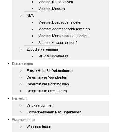
Meetnet Korstmossen
Meetnet Mossen
NMV
Meetnet Bospaddenstoelen
Meetnet Zeereeppaddenstoelen
Meetnet Moeraspaddenstoelen
Staat deze soort er nog?
Zoogdiervereniging
NEM Wildcamera's
Determineren
Eerste Hulp Bij Determineren
Determinatie Vaatplanten
Determinatie Korstmossen
Determinatie Orchideeën
Het veld in
Veldkaart printen
Contactpersonen Natuurgebieden
Waarnemingen
Waarnemingen