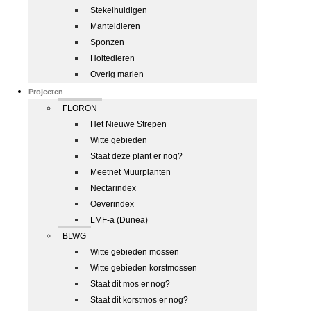
Stekelhuidigen
Manteldieren
Sponzen
Holtedieren
Overig marien
Projecten
FLORON
Het Nieuwe Strepen
Witte gebieden
Staat deze plant er nog?
Meetnet Muurplanten
Nectarindex
Oeverindex
LMF-a (Dunea)
BLWG
Witte gebieden mossen
Witte gebieden korstmossen
Staat dit mos er nog?
Staat dit korstmos er nog?