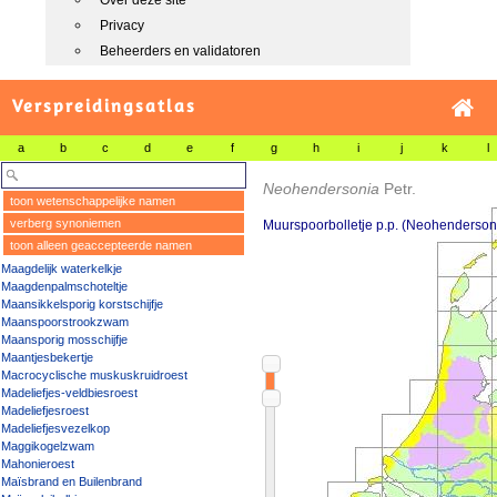
Over deze site
Privacy
Beheerders en validatoren
Verspreidingsatlas
a
b
c
d
e
f
g
h
i
j
k
l
Neohendersonia
Petr.
toon wetenschappelijke namen
verberg synoniemen
Muurspoorbolletje p.p. (Neohendersoni
toon alleen geaccepteerde namen
Maagdelijk waterkelkje
Maagdenpalmschoteltje
Maansikkelsporig korstschijfje
Maanspoorstrookzwam
Maansporig mosschijfje
Maantjesbekertje
Macrocyclische muskuskruidroest
Madeliefjes-veldbiesroest
Madeliefjesroest
Madeliefjesvezelkop
Maggikogelzwam
Mahonieroest
Maïsbrand en Builenbrand