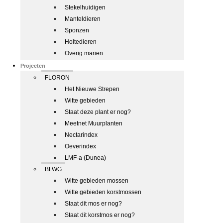
Stekelhuidigen
Manteldieren
Sponzen
Holtedieren
Overig marien
Projecten
FLORON
Het Nieuwe Strepen
Witte gebieden
Staat deze plant er nog?
Meetnet Muurplanten
Nectarindex
Oeverindex
LMF-a (Dunea)
BLWG
Witte gebieden mossen
Witte gebieden korstmossen
Staat dit mos er nog?
Staat dit korstmos er nog?