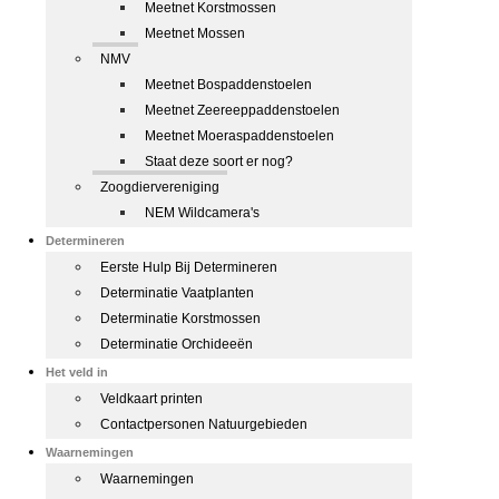
Meetnet Korstmossen
Meetnet Mossen
NMV
Meetnet Bospaddenstoelen
Meetnet Zeereeppaddenstoelen
Meetnet Moeraspaddenstoelen
Staat deze soort er nog?
Zoogdiervereniging
NEM Wildcamera's
Determineren
Eerste Hulp Bij Determineren
Determinatie Vaatplanten
Determinatie Korstmossen
Determinatie Orchideeën
Het veld in
Veldkaart printen
Contactpersonen Natuurgebieden
Waarnemingen
Waarnemingen