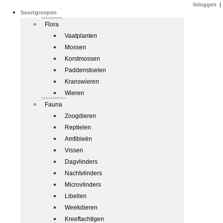
Inloggen
|
Soortgroepen
Flora
Vaatplanten
Mossen
Korstmossen
Paddenstoelen
Kranswieren
Wieren
Fauna
Zoogdieren
Reptielen
Amfibieën
Vissen
Dagvlinders
Nachtvlinders
Microvlinders
Libellen
Weekdieren
Kreeftachtigen