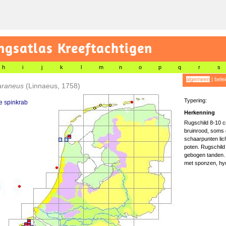
gsatlas Kreeftachtigen
h
i
j
k
l
m
n
o
p
q
r
s
algemeen
|
bele
araneus
(Linnaeus, 1758)
Typering:
 spinkrab
Herkenning
Rugschild 8-10 cm
bruinrood, soms 
schaarpunten licht
poten. Rugschild 
gebogen tanden.
met sponzen, hyd