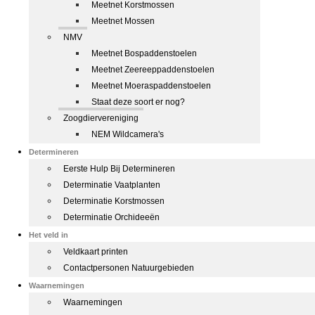
Meetnet Korstmossen
Meetnet Mossen
NMV
Meetnet Bospaddenstoelen
Meetnet Zeereeppaddenstoelen
Meetnet Moeraspaddenstoelen
Staat deze soort er nog?
Zoogdiervereniging
NEM Wildcamera's
Determineren
Eerste Hulp Bij Determineren
Determinatie Vaatplanten
Determinatie Korstmossen
Determinatie Orchideeën
Het veld in
Veldkaart printen
Contactpersonen Natuurgebieden
Waarnemingen
Waarnemingen