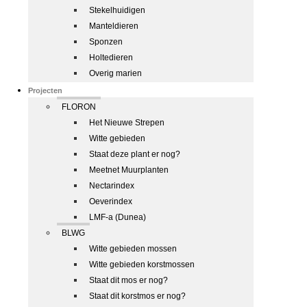
Stekelhuidigen
Manteldieren
Sponzen
Holtedieren
Overig marien
Projecten
FLORON
Het Nieuwe Strepen
Witte gebieden
Staat deze plant er nog?
Meetnet Muurplanten
Nectarindex
Oeverindex
LMF-a (Dunea)
BLWG
Witte gebieden mossen
Witte gebieden korstmossen
Staat dit mos er nog?
Staat dit korstmos er nog?