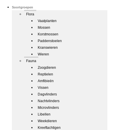
Soortgroepen
Flora
Vaatplanten
Mossen
Korstmossen
Paddenstoelen
Kranswieren
Wieren
Fauna
Zoogdieren
Reptielen
Amfibieën
Vissen
Dagvlinders
Nachtvlinders
Microvlinders
Libellen
Weekdieren
Kreeftachtigen