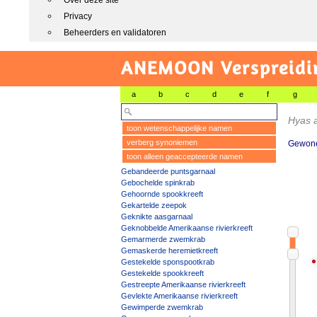
Over deze site
Privacy
Beheerders en validatoren
ANEMOON Verspreidin
a
b
c
d
e
f
g
Hyas 
toon wetenschappelijke namen
verberg synoniemen
Gewone
toon alleen geaccepteerde namen
Gebandeerde puntsgarnaal
Gebochelde spinkrab
Gehoornde spookkreeft
Gekartelde zeepok
Geknikte aasgarnaal
Geknobbelde Amerikaanse rivierkreeft
Gemarmerde zwemkrab
Gemaskerde heremietkreeft
Gestekelde sponspootkrab
Gestekelde spookkreeft
Gestreepte Amerikaanse rivierkreeft
Gevlekte Amerikaanse rivierkreeft
Gewimperde zwemkrab