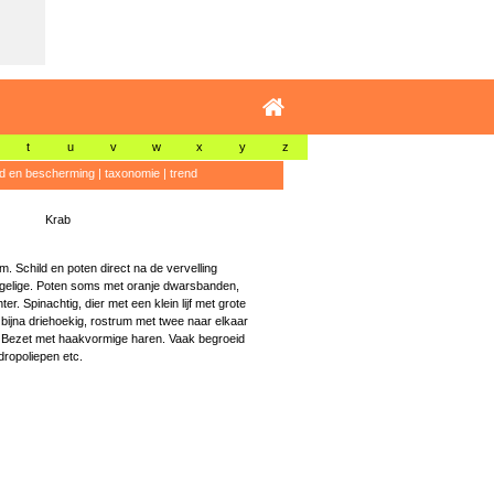
t
u
v
w
x
y
z
id en bescherming
|
taxonomie
|
trend
Krab
. Schild en poten direct na de vervelling
gelige. Poten soms met oranje dwarsbanden,
er. Spinachtig, dier met een klein lijf met grote
bijna driehoekig, rostrum met twee naar elkaar
 Bezet met haakvormige haren. Vaak begroeid
ropoliepen etc.