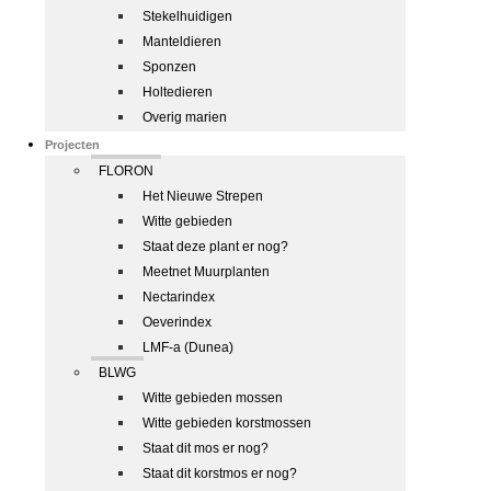
Stekelhuidigen
Manteldieren
Sponzen
Holtedieren
Overig marien
Projecten
FLORON
Het Nieuwe Strepen
Witte gebieden
Staat deze plant er nog?
Meetnet Muurplanten
Nectarindex
Oeverindex
LMF-a (Dunea)
BLWG
Witte gebieden mossen
Witte gebieden korstmossen
Staat dit mos er nog?
Staat dit korstmos er nog?