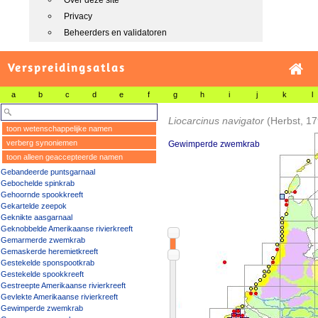
Over deze site
Privacy
Beheerders en validatoren
Verspreidingsatlas
a
b
c
d
e
f
g
h
i
j
k
l
Liocarcinus navigator
(Herbst, 1
toon wetenschappelijke namen
verberg synoniemen
Gewimperde zwemkrab
toon alleen geaccepteerde namen
Gebandeerde puntsgarnaal
Gebochelde spinkrab
Gehoornde spookkreeft
Gekartelde zeepok
Geknikte aasgarnaal
Geknobbelde Amerikaanse rivierkreeft
Gemarmerde zwemkrab
Gemaskerde heremietkreeft
Gestekelde sponspootkrab
Gestekelde spookkreeft
Gestreepte Amerikaanse rivierkreeft
Gevlekte Amerikaanse rivierkreeft
Gewimperde zwemkrab