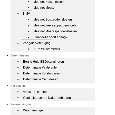
Meetnet Korstmossen
Meetnet Mossen
NMV
Meetnet Bospaddenstoelen
Meetnet Zeereeppaddenstoelen
Meetnet Moeraspaddenstoelen
Staat deze soort er nog?
Zoogdiervereniging
NEM Wildcamera's
Determineren
Eerste Hulp Bij Determineren
Determinatie Vaatplanten
Determinatie Korstmossen
Determinatie Orchideeën
Het veld in
Veldkaart printen
Contactpersonen Natuurgebieden
Waarnemingen
Waarnemingen