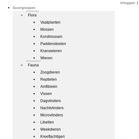
Inloggen
|
Soortgroepen
Flora
Vaatplanten
Mossen
Korstmossen
Paddenstoelen
Kranswieren
Wieren
Fauna
Zoogdieren
Reptielen
Amfibieën
Vissen
Dagvlinders
Nachtvlinders
Microvlinders
Libellen
Weekdieren
Kreeftachtigen