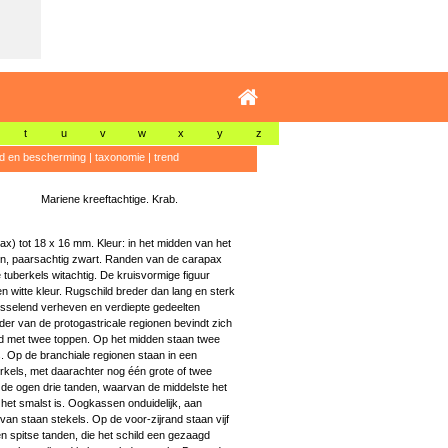
t
u
v
w
x
y
z
id en bescherming
|
taxonomie
|
trend
Mariene kreeftachtige. Krab.
x) tot 18 x 16 mm. Kleur: in het midden van het
uin, paarsachtig zwart. Randen van de carapax
tuberkels witachtig. De kruisvormige figuur
n witte kleur. Rugschild breder dan lang en sterk
isselend verheven en verdiepte gedeelten
der van de protogastricale regionen bevindt zich
d met twee toppen. Op het midden staan twee
. Op de branchiale regionen staan in een
erkels, met daarachter nog één grote of twee
 de ogen drie tanden, waarvan de middelste het
 het smalst is. Oogkassen onduidelijk, aan
an staan stekels. Op de voor-zijrand staan vijf
 en spitse tanden, die het schild een gezaagd