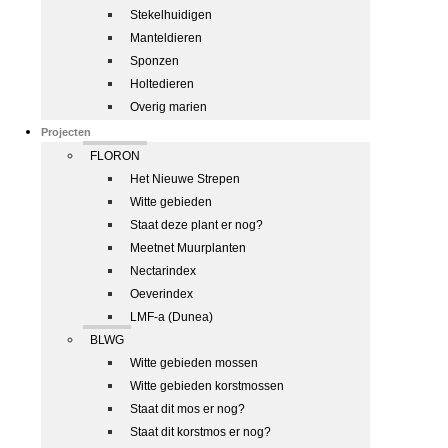
Stekelhuidigen
Manteldieren
Sponzen
Holtedieren
Overig marien
Projecten
FLORON
Het Nieuwe Strepen
Witte gebieden
Staat deze plant er nog?
Meetnet Muurplanten
Nectarindex
Oeverindex
LMF-a (Dunea)
BLWG
Witte gebieden mossen
Witte gebieden korstmossen
Staat dit mos er nog?
Staat dit korstmos er nog?