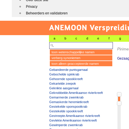
Over deze site
Privacy
Beheerders en validatoren
ANEMOON Verspreidin
a
b
c
d
e
f
g
Pirime
toon wetenschappelijke namen
verberg synoniemen
Gezaag
toon alleen geaccepteerde namen
Gebandeerde puntsgarnaal
Gebochelde spinkrab
Gehoornde spookkreeft
Gekartelde zeepok
Geknikte aasgarnaal
Geknobbelde Amerikaanse rivierkreeft
Gemarmerde zwemkrab
Gemaskerde heremietkreeft
Gestekelde sponspootkrab
Gestekelde spookkreeft
Gestreepte Amerikaanse rivierkreeft
Gevlekte Amerikaanse rivierkreeft
Gewimperde zwemkrab