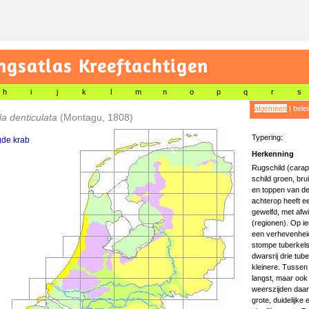
gsatlas Kreeftachtigen
h
i
j
k
l
m
n
o
p
q
r
s
algemeen
|
bele
la denticulata
(Montagu, 1808)
Typering:
de krab
Herkenning
Rugschild (carapa
schild groen, br
en toppen van de 
achterop heeft ee
gewelfd, met afw
(regionen). Op ie
een verhevenhei
stompe tuberkels
dwarsrij drie tub
kleinere. Tussen
langst, maar ook
weerszijden daarv
grote, duidelijke