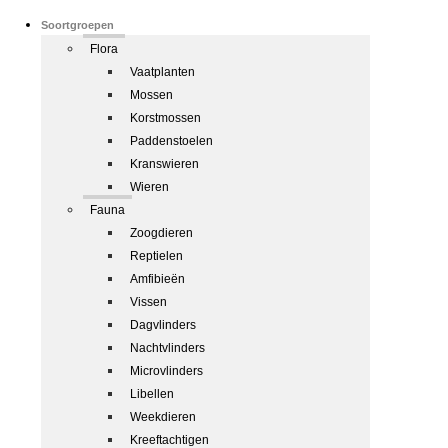
Soortgroepen
Flora
Vaatplanten
Mossen
Korstmossen
Paddenstoelen
Kranswieren
Wieren
Fauna
Zoogdieren
Reptielen
Amfibieën
Vissen
Dagvlinders
Nachtvlinders
Microvlinders
Libellen
Weekdieren
Kreeftachtigen