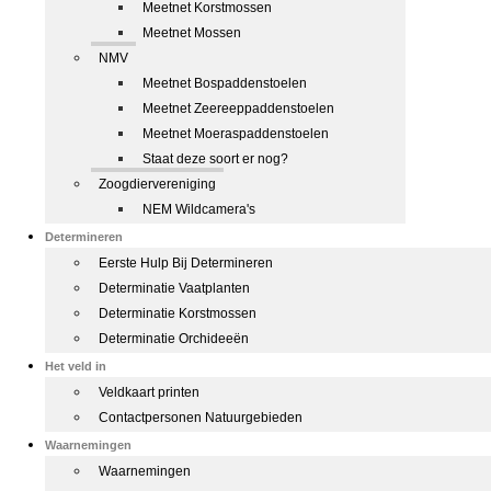
Meetnet Korstmossen
Meetnet Mossen
NMV
Meetnet Bospaddenstoelen
Meetnet Zeereeppaddenstoelen
Meetnet Moeraspaddenstoelen
Staat deze soort er nog?
Zoogdiervereniging
NEM Wildcamera's
Determineren
Eerste Hulp Bij Determineren
Determinatie Vaatplanten
Determinatie Korstmossen
Determinatie Orchideeën
Het veld in
Veldkaart printen
Contactpersonen Natuurgebieden
Waarnemingen
Waarnemingen