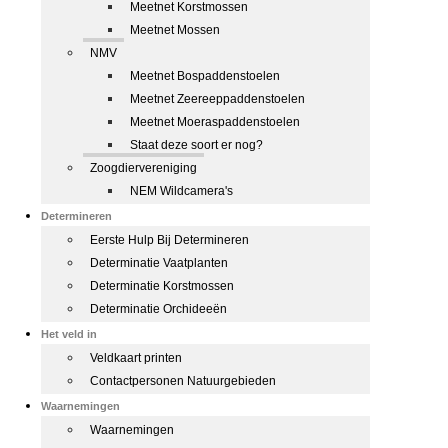
Meetnet Korstmossen
Meetnet Mossen
NMV
Meetnet Bospaddenstoelen
Meetnet Zeereeppaddenstoelen
Meetnet Moeraspaddenstoelen
Staat deze soort er nog?
Zoogdiervereniging
NEM Wildcamera's
Determineren
Eerste Hulp Bij Determineren
Determinatie Vaatplanten
Determinatie Korstmossen
Determinatie Orchideeën
Het veld in
Veldkaart printen
Contactpersonen Natuurgebieden
Waarnemingen
Waarnemingen