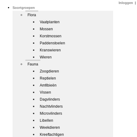
Inloggen
|
Soortgroepen
Flora
Vaatplanten
Mossen
Korstmossen
Paddenstoelen
Kranswieren
Wieren
Fauna
Zoogdieren
Reptielen
Amfibieën
Vissen
Dagvlinders
Nachtvlinders
Microvlinders
Libellen
Weekdieren
Kreeftachtigen