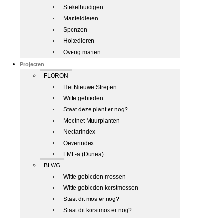
Stekelhuidigen
Manteldieren
Sponzen
Holtedieren
Overig marien
Projecten
FLORON
Het Nieuwe Strepen
Witte gebieden
Staat deze plant er nog?
Meetnet Muurplanten
Nectarindex
Oeverindex
LMF-a (Dunea)
BLWG
Witte gebieden mossen
Witte gebieden korstmossen
Staat dit mos er nog?
Staat dit korstmos er nog?