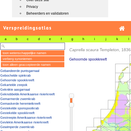
Over deze site
Privacy
Beheerders en validatoren
Verspreidingsatlas
a
b
c
d
e
f
g
h
i
j
k
l
Caprella scaura
Templeton, 1836
toon wetenschappelijke namen
verberg synoniemen
Gehoornde spookkreeft
toon alleen geaccepteerde namen
Gebandeerde puntsgarnaal
Gebochelde spinkrab
Gehoornde spookkreeft
Gekartelde zeepok
Geknikte aasgarnaal
Geknobbelde Amerikaanse rivierkreeft
Gemarmerde zwemkrab
Gemaskerde heremietkreeft
Gestekelde sponspootkrab
Gestekelde spookkreeft
Gestreepte Amerikaanse rivierkreeft
Gevlekte Amerikaanse rivierkreeft
Gewimperde zwemkrab