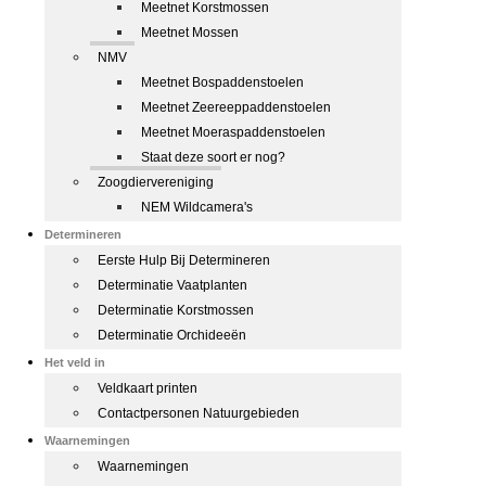
Meetnet Korstmossen
Meetnet Mossen
NMV
Meetnet Bospaddenstoelen
Meetnet Zeereeppaddenstoelen
Meetnet Moeraspaddenstoelen
Staat deze soort er nog?
Zoogdiervereniging
NEM Wildcamera's
Determineren
Eerste Hulp Bij Determineren
Determinatie Vaatplanten
Determinatie Korstmossen
Determinatie Orchideeën
Het veld in
Veldkaart printen
Contactpersonen Natuurgebieden
Waarnemingen
Waarnemingen