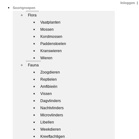
Inloggen
|
Soortgroepen
Flora
Vaatplanten
Mossen
Korstmossen
Paddenstoelen
Kranswieren
Wieren
Fauna
Zoogdieren
Reptielen
Amfibieën
Vissen
Dagvlinders
Nachtvlinders
Microvlinders
Libellen
Weekdieren
Kreeftachtigen