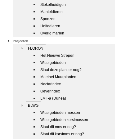
Stekelhuidigen
Manteldieren
Sponzen
Holtedieren
Overig marien
Projecten
FLORON
Het Nieuwe Strepen
Witte gebieden
Staat deze plant er nog?
Meetnet Muurplanten
Nectarindex
Oeverindex
LMF-a (Dunea)
BLWG
Witte gebieden mossen
Witte gebieden korstmossen
Staat dit mos er nog?
Staat dit korstmos er nog?