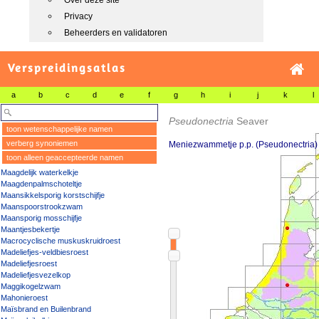
Over deze site
Privacy
Beheerders en validatoren
Verspreidingsatlas
a
b
c
d
e
f
g
h
i
j
k
l
Pseudonectria
Seaver
toon wetenschappelijke namen
verberg synoniemen
Meniezwammetje p.p. (Pseudonectria)
toon alleen geaccepteerde namen
Maagdelijk waterkelkje
Maagdenpalmschoteltje
Maansikkelsporig korstschijfje
Maanspoorstrookzwam
Maansporig mosschijfje
Maantjesbekertje
Macrocyclische muskuskruidroest
Madeliefjes-veldbiesroest
Madeliefjesroest
Madeliefjesvezelkop
Maggikogelzwam
Mahonieroest
Maïsbrand en Builenbrand