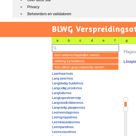
Over deze site
Privacy
Beheerders en validatoren
BLWG Verspreidingsa
a
b
c
d
e
f
g
Plagio
toon wetenschappelijke namen
verberg synoniemen
Lösspl
toon alleen geaccepteerde namen
Laanhaarmuts
Lang peermos
Langbladig buidelmos
Langcellig pronkmos
Langhalsmos
Langkapselsterretje
Langsteelkribbenmos
Langstelig plaatjesmos
Leemeendagsmos
Leemgreppelmos
Leemklauwtjesmos
Leemparelmos
Leemsnavelmos