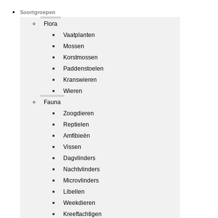
Soortgroepen
Flora
Vaatplanten
Mossen
Korstmossen
Paddenstoelen
Kranswieren
Wieren
Fauna
Zoogdieren
Reptielen
Amfibieën
Vissen
Dagvlinders
Nachtvlinders
Microvlinders
Libellen
Weekdieren
Kreeftachtigen