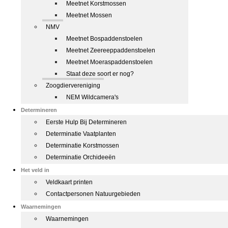
Meetnet Korstmossen
Meetnet Mossen
NMV
Meetnet Bospaddenstoelen
Meetnet Zeereeppaddenstoelen
Meetnet Moeraspaddenstoelen
Staat deze soort er nog?
Zoogdiervereniging
NEM Wildcamera's
Determineren
Eerste Hulp Bij Determineren
Determinatie Vaatplanten
Determinatie Korstmossen
Determinatie Orchideeën
Het veld in
Veldkaart printen
Contactpersonen Natuurgebieden
Waarnemingen
Waarnemingen