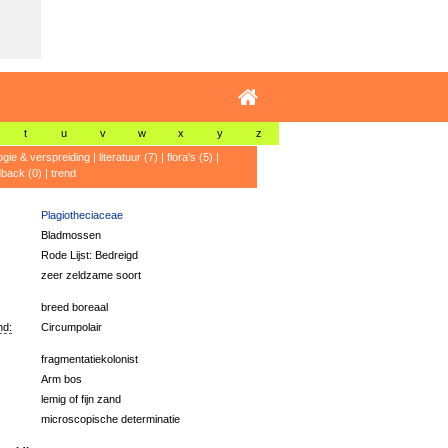
t
u
v
w
x
y
z
ogie & verspreiding
|
literatuur (7)
|
flora's (5)
|
dback (0)
|
trend
Plagiotheciaceae
Bladmossen
Rode Lijst: Bedreigd
zeer zeldzame soort
breed boreaal
nd:
Circumpolair
fragmentatiekolonist
Arm bos
lemig of fijn zand
microscopische determinatie