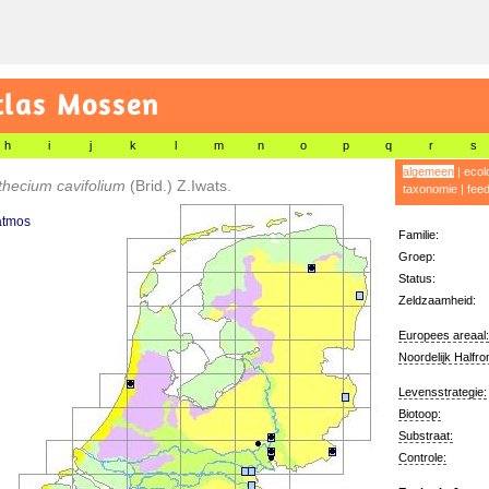
tlas Mossen
h
i
j
k
l
m
n
o
p
q
r
s
algemeen
|
ecol
thecium cavifolium
(Brid.) Z.Iwats.
taxonomie
|
fee
atmos
Familie:
Groep:
Status:
Zeldzaamheid:
Europees areaal:
Noordelijk Halfro
Levensstrategie:
Biotoop:
Substraat:
Controle: