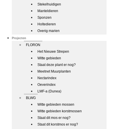
Stekelhuidigen
Manteldieren
Sponzen
Holtedieren
Overig marien
Projecten
FLORON
Het Nieuwe Strepen
Witte gebieden
Staat deze plant er nog?
Meetnet Muurplanten
Nectarindex
Oeverindex
LMF-a (Dunea)
BLWG
Witte gebieden mossen
Witte gebieden korstmossen
Staat dit mos er nog?
Staat dit korstmos er nog?