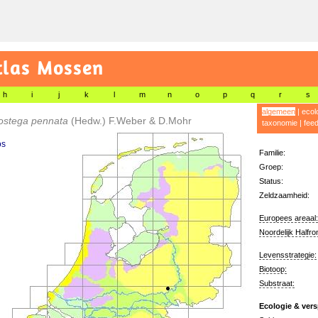
tlas Mossen
h
i
j
k
l
m
n
o
p
q
r
s
algemeen
|
ecol
tostega pennata
(Hedw.) F.Weber & D.Mohr
taxonomie
|
fee
os
Familie:
Groep:
Status:
Zeldzaamheid:
Europees areaal:
Noordelijk Halfro
Levensstrategie:
Biotoop:
Substraat:
Ecologie & vers