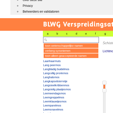
Over deze site
Privacy
Beheerders en validatoren
BLWG Verspreidingsa
a
b
c
d
e
f
g
Schis
toon wetenschappelijke namen
verberg synoniemen
Lichtm
toon alleen geaccepteerde namen
Laanhaarmuts
Lang peermos
Langbladig buidelmos
Langcellig pronkmos
Langhalsmos
Langkapselsterretje
Langsteelkribbenmos
Langstelig plaatjesmos
Leemeendagsmos
Leemgreppelmos
Leemklauwtjesmos
Leemparelmos
Leemsnavelmos