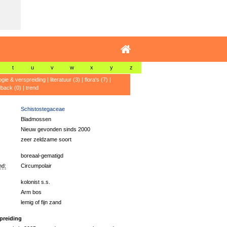
t
u
v
w
x
y
z
ogie & verspreiding
|
literatuur (3)
|
flora's (7)
|
dback (0)
|
trend
Schistostegaceae
Bladmossen
Nieuw gevonden sinds 2000
zeer zeldzame soort
boreaal-gematigd
nd:
Circumpolair
kolonist s.s.
Arm bos
lemig of fijn zand
preiding