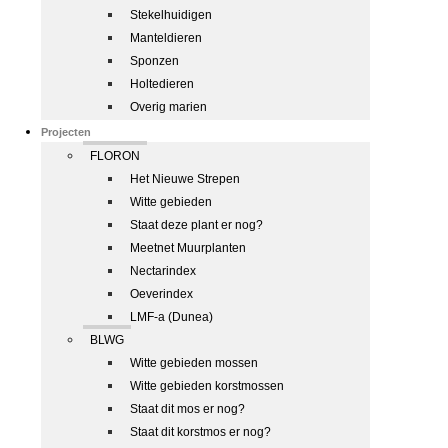
Stekelhuidigen
Manteldieren
Sponzen
Holtedieren
Overig marien
Projecten
FLORON
Het Nieuwe Strepen
Witte gebieden
Staat deze plant er nog?
Meetnet Muurplanten
Nectarindex
Oeverindex
LMF-a (Dunea)
BLWG
Witte gebieden mossen
Witte gebieden korstmossen
Staat dit mos er nog?
Staat dit korstmos er nog?