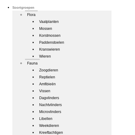
Soortgroepen
Flora
Vaatplanten
Mossen
Korstmossen
Paddenstoelen
Kranswieren
Wieren
Fauna
Zoogdieren
Reptielen
Amfibieën
Vissen
Dagvlinders
Nachtvlinders
Microvlinders
Libellen
Weekdieren
Kreeftachtigen