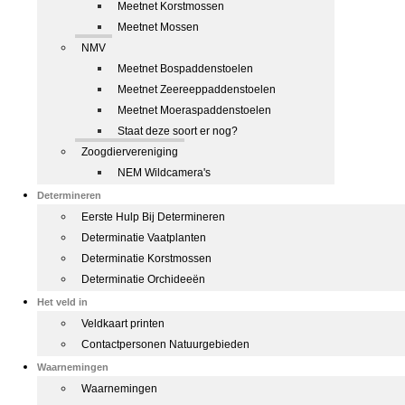
Meetnet Korstmossen
Meetnet Mossen
NMV
Meetnet Bospaddenstoelen
Meetnet Zeereeppaddenstoelen
Meetnet Moeraspaddenstoelen
Staat deze soort er nog?
Zoogdiervereniging
NEM Wildcamera's
Determineren
Eerste Hulp Bij Determineren
Determinatie Vaatplanten
Determinatie Korstmossen
Determinatie Orchideeën
Het veld in
Veldkaart printen
Contactpersonen Natuurgebieden
Waarnemingen
Waarnemingen