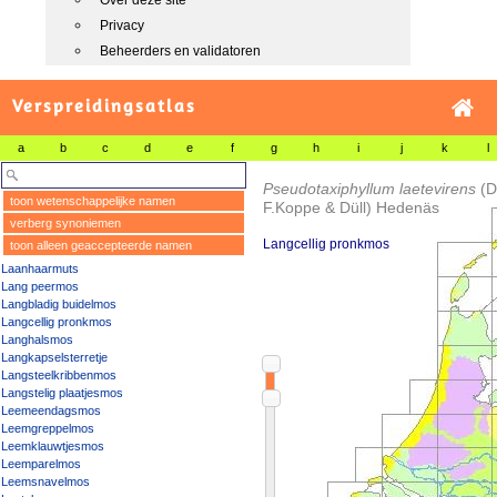
Over deze site
Privacy
Beheerders en validatoren
Verspreidingsatlas
a
b
c
d
e
f
g
h
i
j
k
l
Pseudotaxiphyllum laetevirens
(D
toon wetenschappelijke namen
F.Koppe & Düll) Hedenäs
verberg synoniemen
Langcellig pronkmos
toon alleen geaccepteerde namen
Laanhaarmuts
Lang peermos
Langbladig buidelmos
Langcellig pronkmos
Langhalsmos
Langkapselsterretje
Langsteelkribbenmos
Langstelig plaatjesmos
Leemeendagsmos
Leemgreppelmos
Leemklauwtjesmos
Leemparelmos
Leemsnavelmos