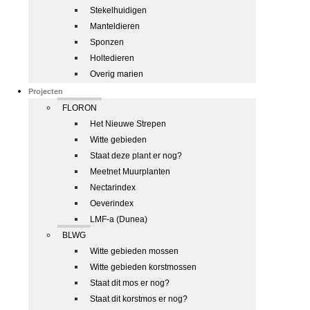
Stekelhuidigen
Manteldieren
Sponzen
Holtedieren
Overig marien
Projecten
FLORON
Het Nieuwe Strepen
Witte gebieden
Staat deze plant er nog?
Meetnet Muurplanten
Nectarindex
Oeverindex
LMF-a (Dunea)
BLWG
Witte gebieden mossen
Witte gebieden korstmossen
Staat dit mos er nog?
Staat dit korstmos er nog?