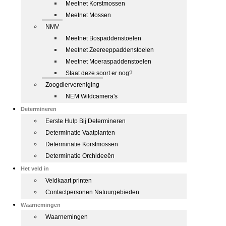
Meetnet Korstmossen
Meetnet Mossen
NMV
Meetnet Bospaddenstoelen
Meetnet Zeereeppaddenstoelen
Meetnet Moeraspaddenstoelen
Staat deze soort er nog?
Zoogdiervereniging
NEM Wildcamera's
Determineren
Eerste Hulp Bij Determineren
Determinatie Vaatplanten
Determinatie Korstmossen
Determinatie Orchideeën
Het veld in
Veldkaart printen
Contactpersonen Natuurgebieden
Waarnemingen
Waarnemingen