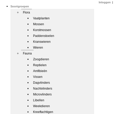
Inloggen
|
Soortgroepen
Flora
Vaatplanten
Mossen
Korstmossen
Paddenstoelen
Kranswieren
Wieren
Fauna
Zoogdieren
Reptielen
Amfibieën
Vissen
Dagvlinders
Nachtvlinders
Microvlinders
Libellen
Weekdieren
Kreeftachtigen