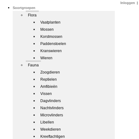
Inloggen
|
Soortgroepen
Flora
Vaatplanten
Mossen
Korstmossen
Paddenstoelen
Kranswieren
Wieren
Fauna
Zoogdieren
Reptielen
Amfibieën
Vissen
Dagvlinders
Nachtvlinders
Microvlinders
Libellen
Weekdieren
Kreeftachtigen