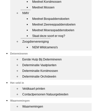
Meetnet Korstmossen
Meetnet Mossen
NMV
Meetnet Bospaddenstoelen
Meetnet Zeereeppaddenstoelen
Meetnet Moeraspaddenstoelen
Staat deze soort er nog?
Zoogdiervereniging
NEM Wildcamera's
Determineren
Eerste Hulp Bij Determineren
Determinatie Vaatplanten
Determinatie Korstmossen
Determinatie Orchideeën
Het veld in
Veldkaart printen
Contactpersonen Natuurgebieden
Waarnemingen
Waarnemingen