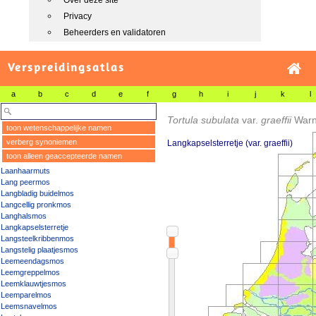
Over deze site
Privacy
Beheerders en validatoren
Verspreidingsatlas
a
b
c
d
e
f
g
h
i
j
k
l
Tortula subulata
var.
graeffii
Warn
toon wetenschappelijke namen
verberg synoniemen
Langkapselsterretje (var. graeffii)
toon alleen geaccepteerde namen
Laanhaarmuts
Lang peermos
Langbladig buidelmos
Langcellig pronkmos
Langhalsmos
Langkapselsterretje
Langsteelkribbenmos
Langstelig plaatjesmos
Leemeendagsmos
Leemgreppelmos
Leemklauwtjesmos
Leemparelmos
Leemsnavelmos