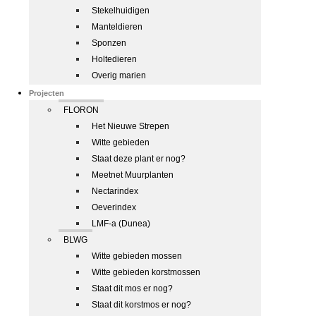
Stekelhuidigen
Manteldieren
Sponzen
Holtedieren
Overig marien
Projecten
FLORON
Het Nieuwe Strepen
Witte gebieden
Staat deze plant er nog?
Meetnet Muurplanten
Nectarindex
Oeverindex
LMF-a (Dunea)
BLWG
Witte gebieden mossen
Witte gebieden korstmossen
Staat dit mos er nog?
Staat dit korstmos er nog?