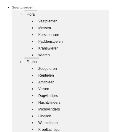
Soortgroepen
Flora
Vaatplanten
Mossen
Korstmossen
Paddenstoelen
Kranswieren
Wieren
Fauna
Zoogdieren
Reptielen
Amfibieën
Vissen
Dagvlinders
Nachtvlinders
Microvlinders
Libellen
Weekdieren
Kreeftachtigen