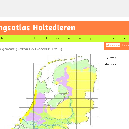
gsatlas Holtedieren
h
i
j
k
l
m
n
o
p
q
r
s
algemeen
|
bele
 gracilis
(Forbes & Goodsir, 1853)
Typering:
Auteurs: