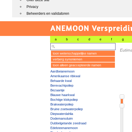
Over deze site
Privacy
Beheerders en validatoren
ANEMOON Verspreidin
a
b
c
d
e
f
g
Eutima
toon wetenschappelijke namen
verberg synoniemen
toon alleen geaccepteerde namen
Aardbeianemoon
Amerikaanse ribkwal
Behaarde kwal
Berevachtpoliep
Bezaantje
Blauwe haarkwal
Bochtige klokpoliep
Brakwaterpoliep
Bruine zoetwaterpoliep
Diepwaterdahlia
Dodemansduim
Dubbelgetande zeedraad
Edelsteenanemoon