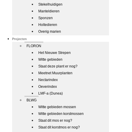
Stekelhuidigen
Manteldieren
Sponzen
Holtedieren
Overig marien
Projecten
FLORON
Het Nieuwe Strepen
Witte gebieden
Staat deze plant er nog?
Meetnet Muurplanten
Nectarindex
Oeverindex
LMF-a (Dunea)
BLWG
Witte gebieden mossen
Witte gebieden korstmossen
Staat dit mos er nog?
Staat dit korstmos er nog?