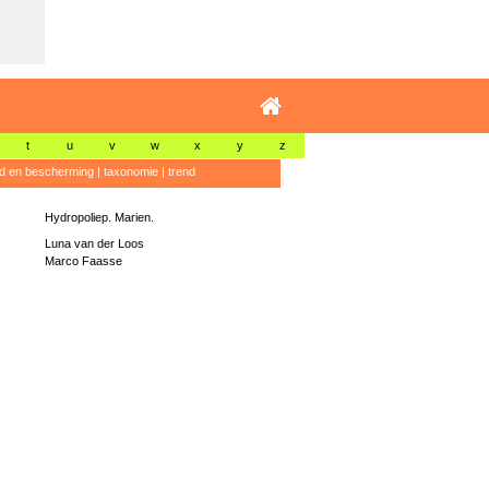
t
u
v
w
x
y
z
id en bescherming
|
taxonomie
|
trend
Hydropoliep. Marien.
Luna van der Loos
Marco Faasse