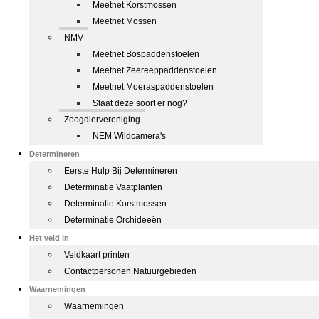
Meetnet Korstmossen
Meetnet Mossen
NMV
Meetnet Bospaddenstoelen
Meetnet Zeereeppaddenstoelen
Meetnet Moeraspaddenstoelen
Staat deze soort er nog?
Zoogdiervereniging
NEM Wildcamera's
Determineren
Eerste Hulp Bij Determineren
Determinatie Vaatplanten
Determinatie Korstmossen
Determinatie Orchideeën
Het veld in
Veldkaart printen
Contactpersonen Natuurgebieden
Waarnemingen
Waarnemingen