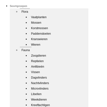
Soortgroepen
Flora
Vaatplanten
Mossen
Korstmossen
Paddenstoelen
Kranswieren
Wieren
Fauna
Zoogdieren
Reptielen
Amfibieën
Vissen
Dagvlinders
Nachtvlinders
Microvlinders
Libellen
Weekdieren
Kreeftachtigen