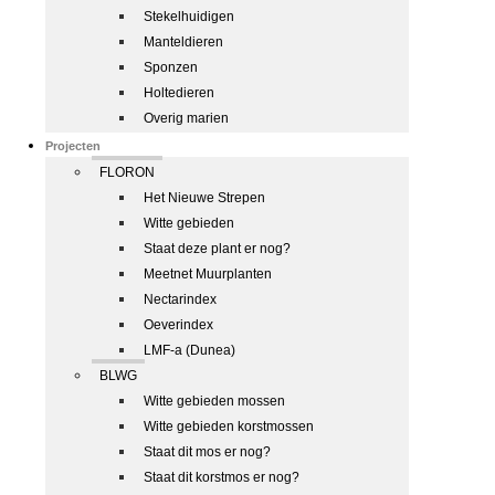
Stekelhuidigen
Manteldieren
Sponzen
Holtedieren
Overig marien
Projecten
FLORON
Het Nieuwe Strepen
Witte gebieden
Staat deze plant er nog?
Meetnet Muurplanten
Nectarindex
Oeverindex
LMF-a (Dunea)
BLWG
Witte gebieden mossen
Witte gebieden korstmossen
Staat dit mos er nog?
Staat dit korstmos er nog?