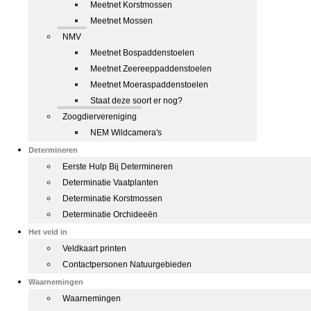
Meetnet Korstmossen
Meetnet Mossen
NMV
Meetnet Bospaddenstoelen
Meetnet Zeereeppaddenstoelen
Meetnet Moeraspaddenstoelen
Staat deze soort er nog?
Zoogdiervereniging
NEM Wildcamera's
Determineren
Eerste Hulp Bij Determineren
Determinatie Vaatplanten
Determinatie Korstmossen
Determinatie Orchideeën
Het veld in
Veldkaart printen
Contactpersonen Natuurgebieden
Waarnemingen
Waarnemingen