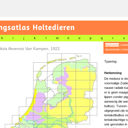
gsatlas Holtedieren
h
i
j
k
l
m
n
o
p
q
r
s
algemeen
|
bele
lota flevensis
Van Kampen, 1922
taxonomie
|
tren
Typering:
Herkenning
De meduse is do
voormalige Zuide
nauwe radiale ka
er is geen maags
lippen zonder pig
aanwezig die aan 
bulbus). Tussen d
uitgegroeid zijn 
tentakelbulbus st
tentakelachtige s
ook gevonden in