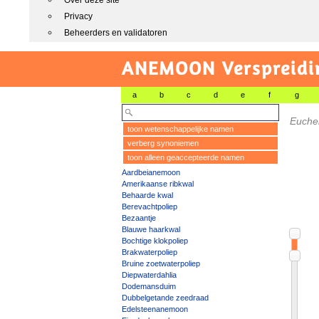
Over deze site
Privacy
Beheerders en validatoren
ANEMOON Verspreidin
a
b
c
d
e
f
g
Euchei
toon wetenschappelijke namen
verberg synoniemen
toon alleen geaccepteerde namen
Aardbeianemoon
Amerikaanse ribkwal
Behaarde kwal
Berevachtpoliep
Bezaantje
Blauwe haarkwal
Bochtige klokpoliep
Brakwaterpoliep
Bruine zoetwaterpoliep
Diepwaterdahlia
Dodemansduim
Dubbelgetande zeedraad
Edelsteenanemoon