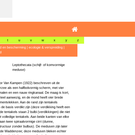
t
u
v
w
x
y
z
id en bescherming
|
ecologie & verspreiding
|
d
Leptothecata (schijf- of komvormige
meduse)
or Van Kampen (1922) beschreven uit de
rzee als een halfbolvormig scherm, met vier
nalen en een nauw ringkanaal. De maag is kort,
teel aanwezig, en de mond heeft vier brede
mentvlekken. Aan de rand zijn tentakels
de basis verdikt zijn (deze verdikking heeft een
e tentakels staan 2 bulbi (verdikkingen) die niet
tot volledige tentakels. Aan beide kanten van elke
aan twee spiraalvormige cirri (dunne,
tructuur zonder bulbus). De medusen zijn later
 de Waddenzee; deze medusen bleken echter