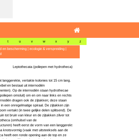
t
u
v
w
x
y
z
id en bescherming
|
ecologie & verspreiding
|
d
Leptothecata (poliepen met hydrotheca)
 langgerekte, vertakte kolonies tot 15 cm lang.
ibel en bestaat uit internodiën
enten). Op de internodiën staan hydrothecae
poliepen omsluit) om en om naar links en rechts
ernodiën dragen ook de zijtakken; deze staan
in een onregelmatige spiraal. De zijtakken zijn
oom vertakt (in twee gelijke delen splitsend). De
uin tot bruin van kleur en de zijtakken zilver tot
otheca (omhulsel van de
ructuren) heeft eerst de vorm van een langgerekt
na knotsvormig (vaak met uitsteeksels aan de
ca heeft een ronde opening aan de top en ze