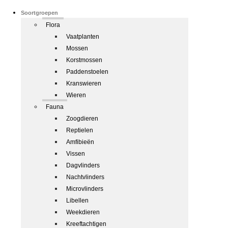
Soortgroepen
Flora
Vaatplanten
Mossen
Korstmossen
Paddenstoelen
Kranswieren
Wieren
Fauna
Zoogdieren
Reptielen
Amfibieën
Vissen
Dagvlinders
Nachtvlinders
Microvlinders
Libellen
Weekdieren
Kreeftachtigen