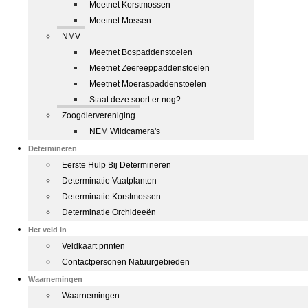
Meetnet Korstmossen
Meetnet Mossen
NMV
Meetnet Bospaddenstoelen
Meetnet Zeereeppaddenstoelen
Meetnet Moeraspaddenstoelen
Staat deze soort er nog?
Zoogdiervereniging
NEM Wildcamera's
Determineren
Eerste Hulp Bij Determineren
Determinatie Vaatplanten
Determinatie Korstmossen
Determinatie Orchideeën
Het veld in
Veldkaart printen
Contactpersonen Natuurgebieden
Waarnemingen
Waarnemingen