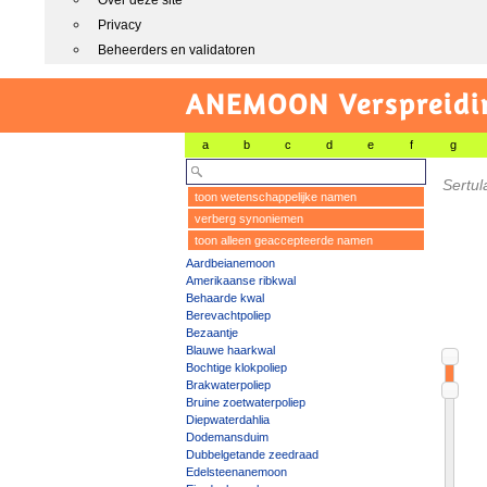
Over deze site
Privacy
Beheerders en validatoren
ANEMOON Verspreidin
a
b
c
d
e
f
g
Sertul
toon wetenschappelijke namen
verberg synoniemen
toon alleen geaccepteerde namen
Aardbeianemoon
Amerikaanse ribkwal
Behaarde kwal
Berevachtpoliep
Bezaantje
Blauwe haarkwal
Bochtige klokpoliep
Brakwaterpoliep
Bruine zoetwaterpoliep
Diepwaterdahlia
Dodemansduim
Dubbelgetande zeedraad
Edelsteenanemoon