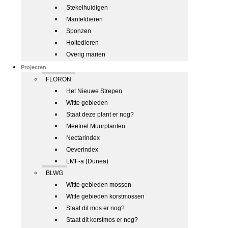
Stekelhuidigen
Manteldieren
Sponzen
Holtedieren
Overig marien
Projecten
FLORON
Het Nieuwe Strepen
Witte gebieden
Staat deze plant er nog?
Meetnet Muurplanten
Nectarindex
Oeverindex
LMF-a (Dunea)
BLWG
Witte gebieden mossen
Witte gebieden korstmossen
Staat dit mos er nog?
Staat dit korstmos er nog?