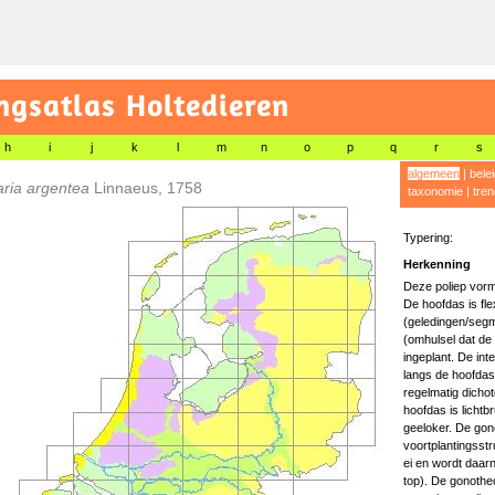
gsatlas Holtedieren
h
i
j
k
l
m
n
o
p
q
r
s
algemeen
|
bele
aria argentea
Linnaeus, 1758
taxonomie
|
tren
Typering:
Herkenning
Deze poliep vormt
De hoofdas is flex
(geledingen/segm
(omhulsel dat de 
ingeplant. De int
langs de hoofdas 
regelmatig dichot
hoofdas is lichtbr
geeloker. De gon
voortplantingsst
ei en wordt daar
top). De gonothe