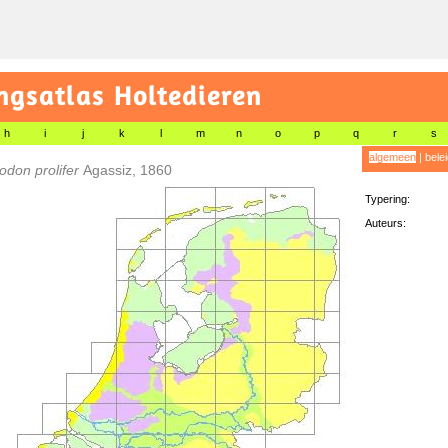
gsatlas Holtedieren
h
i
j
k
l
m
n
o
p
q
r
s
algemeen
|
bele
don prolifer
Agassiz, 1860
Typering:
Auteurs: