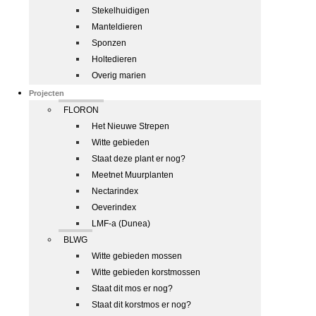
Stekelhuidigen
Manteldieren
Sponzen
Holtedieren
Overig marien
Projecten
FLORON
Het Nieuwe Strepen
Witte gebieden
Staat deze plant er nog?
Meetnet Muurplanten
Nectarindex
Oeverindex
LMF-a (Dunea)
BLWG
Witte gebieden mossen
Witte gebieden korstmossen
Staat dit mos er nog?
Staat dit korstmos er nog?