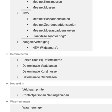
Meetnet Korstmossen
Meetnet Mossen
NMV
Meetnet Bospaddenstoelen
Meetnet Zeereeppaddenstoelen
Meetnet Moeraspaddenstoelen
Staat deze soort er nog?
Zoogdiervereniging
NEM Wildcamera's
Determineren
Eerste Hulp Bij Determineren
Determinatie Vaatplanten
Determinatie Korstmossen
Determinatie Orchideeën
Het veld in
Veldkaart printen
Contactpersonen Natuurgebieden
Waarnemingen
Waarnemingen