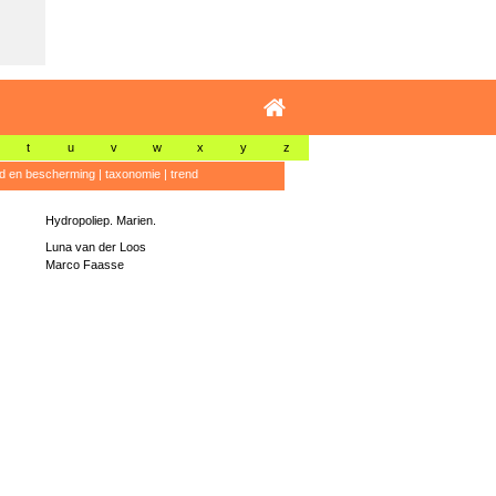
t
u
v
w
x
y
z
id en bescherming
|
taxonomie
|
trend
Hydropoliep. Marien.
Luna van der Loos
Marco Faasse