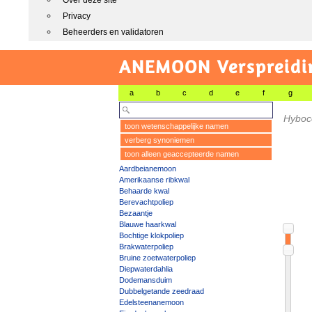
Over deze site
Privacy
Beheerders en validatoren
ANEMOON Verspreidin
a
b
c
d
e
f
g
Hyboco
toon wetenschappelijke namen
verberg synoniemen
toon alleen geaccepteerde namen
Aardbeianemoon
Amerikaanse ribkwal
Behaarde kwal
Berevachtpoliep
Bezaantje
Blauwe haarkwal
Bochtige klokpoliep
Brakwaterpoliep
Bruine zoetwaterpoliep
Diepwaterdahlia
Dodemansduim
Dubbelgetande zeedraad
Edelsteenanemoon