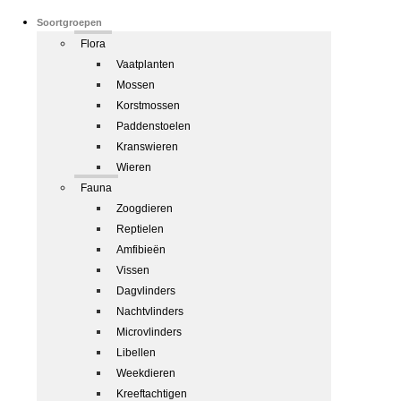
Soortgroepen
Flora
Vaatplanten
Mossen
Korstmossen
Paddenstoelen
Kranswieren
Wieren
Fauna
Zoogdieren
Reptielen
Amfibieën
Vissen
Dagvlinders
Nachtvlinders
Microvlinders
Libellen
Weekdieren
Kreeftachtigen