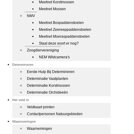
Meetnet Korstmossen
Meetnet Mossen
NMV
Meetnet Bospaddenstoelen
Meetnet Zeereeppaddenstoelen
Meetnet Moeraspaddenstoelen
Staat deze soort er nog?
Zoogdiervereniging
NEM Wildcamera's
Determineren
Eerste Hulp Bij Determineren
Determinatie Vaatplanten
Determinatie Korstmossen
Determinatie Orchideeën
Het veld in
Veldkaart printen
Contactpersonen Natuurgebieden
Waarnemingen
Waarnemingen