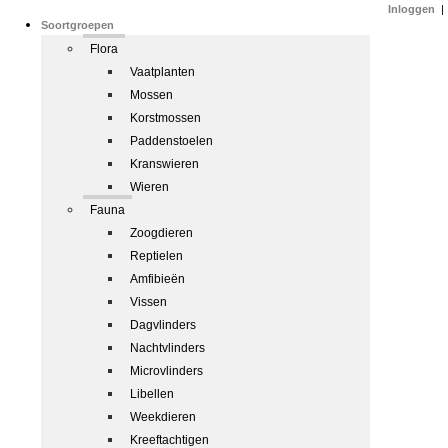
Inloggen
|
Soortgroepen
Flora
Vaatplanten
Mossen
Korstmossen
Paddenstoelen
Kranswieren
Wieren
Fauna
Zoogdieren
Reptielen
Amfibieën
Vissen
Dagvlinders
Nachtvlinders
Microvlinders
Libellen
Weekdieren
Kreeftachtigen