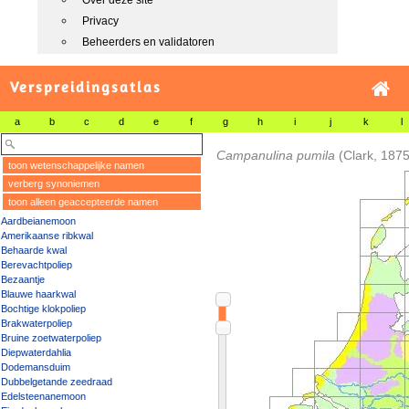
Over deze site
Privacy
Beheerders en validatoren
Verspreidingsatlas
a
b
c
d
e
f
g
h
i
j
k
l
Campanulina pumila
(Clark, 1875
toon wetenschappelijke namen
verberg synoniemen
toon alleen geaccepteerde namen
Aardbeianemoon
Amerikaanse ribkwal
Behaarde kwal
Berevachtpoliep
Bezaantje
Blauwe haarkwal
Bochtige klokpoliep
Brakwaterpoliep
Bruine zoetwaterpoliep
Diepwaterdahlia
Dodemansduim
Dubbelgetande zeedraad
Edelsteenanemoon