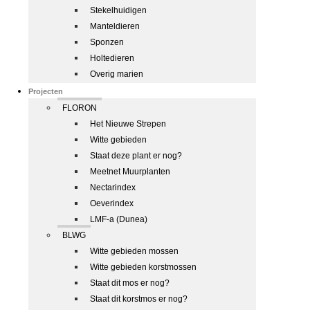
Stekelhuidigen
Manteldieren
Sponzen
Holtedieren
Overig marien
Projecten
FLORON
Het Nieuwe Strepen
Witte gebieden
Staat deze plant er nog?
Meetnet Muurplanten
Nectarindex
Oeverindex
LMF-a (Dunea)
BLWG
Witte gebieden mossen
Witte gebieden korstmossen
Staat dit mos er nog?
Staat dit korstmos er nog?