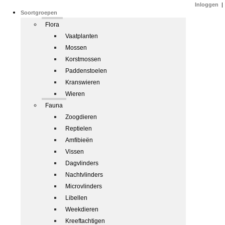
Inloggen
|
Soortgroepen
Flora
Vaatplanten
Mossen
Korstmossen
Paddenstoelen
Kranswieren
Wieren
Fauna
Zoogdieren
Reptielen
Amfibieën
Vissen
Dagvlinders
Nachtvlinders
Microvlinders
Libellen
Weekdieren
Kreeftachtigen