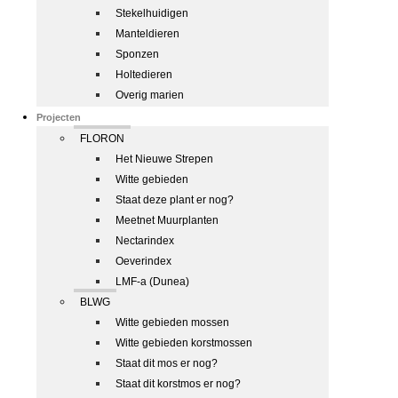
Stekelhuidigen
Manteldieren
Sponzen
Holtedieren
Overig marien
Projecten
FLORON
Het Nieuwe Strepen
Witte gebieden
Staat deze plant er nog?
Meetnet Muurplanten
Nectarindex
Oeverindex
LMF-a (Dunea)
BLWG
Witte gebieden mossen
Witte gebieden korstmossen
Staat dit mos er nog?
Staat dit korstmos er nog?