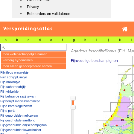
Over deze site
Privacy
Beheerders en validatoren
Verspreidingsatlas
a
b
c
d
e
f
g
h
i
j
k
l
Agaricus fuscofibrillosus
(F.H. Møl
toon wetenschappelijke namen
verberg synoniemen
Fijnvezelige boschampignon
toon alleen geaccepteerde namen
Fibrilleus waswebje
Fier schijnpluimpje
Fijn kalkkopje
Fijn schorsschijfje
Fijn viltkelkje
Fijnbehaarde satijnzwam
Fijnberijpt meniezwammetje
Fijne korstkogelzwam
Fijne poria
Fijngegordelde melkzwam
Fijngeschubde aardtong
Fijngeschubde anijschampignon
Fijngeschubde fluweelboleet