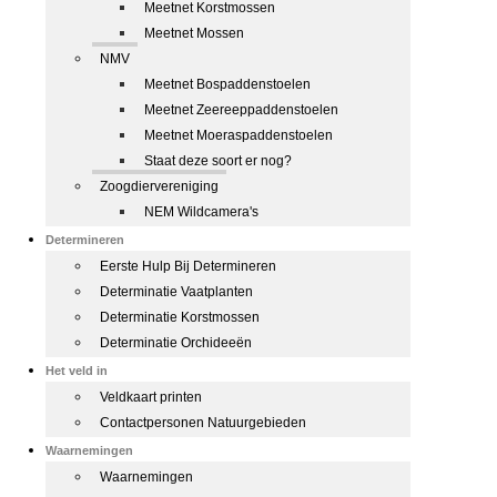
Meetnet Korstmossen
Meetnet Mossen
NMV
Meetnet Bospaddenstoelen
Meetnet Zeereeppaddenstoelen
Meetnet Moeraspaddenstoelen
Staat deze soort er nog?
Zoogdiervereniging
NEM Wildcamera's
Determineren
Eerste Hulp Bij Determineren
Determinatie Vaatplanten
Determinatie Korstmossen
Determinatie Orchideeën
Het veld in
Veldkaart printen
Contactpersonen Natuurgebieden
Waarnemingen
Waarnemingen