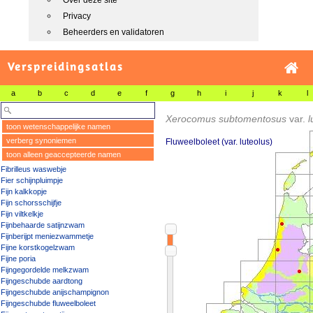
Over deze site
Privacy
Beheerders en validatoren
Verspreidingsatlas
a
b
c
d
e
f
g
h
i
j
k
l
Xerocomus subtomentosus
var.
l
toon wetenschappelijke namen
verberg synoniemen
Fluweelboleet (var. luteolus)
toon alleen geaccepteerde namen
Fibrilleus waswebje
Fier schijnpluimpje
Fijn kalkkopje
Fijn schorsschijfje
Fijn viltkelkje
Fijnbehaarde satijnzwam
Fijnberijpt meniezwammetje
Fijne korstkogelzwam
Fijne poria
Fijngegordelde melkzwam
Fijngeschubde aardtong
Fijngeschubde anijschampignon
Fijngeschubde fluweelboleet