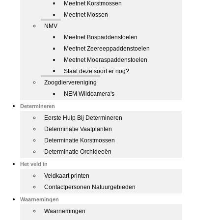
Meetnet Korstmossen
Meetnet Mossen
NMV
Meetnet Bospaddenstoelen
Meetnet Zeereeppaddenstoelen
Meetnet Moeraspaddenstoelen
Staat deze soort er nog?
Zoogdiervereniging
NEM Wildcamera's
Determineren
Eerste Hulp Bij Determineren
Determinatie Vaatplanten
Determinatie Korstmossen
Determinatie Orchideeën
Het veld in
Veldkaart printen
Contactpersonen Natuurgebieden
Waarnemingen
Waarnemingen