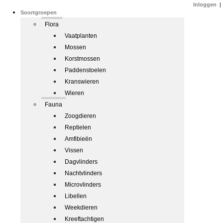
Inloggen
|
Soortgroepen
Flora
Vaatplanten
Mossen
Korstmossen
Paddenstoelen
Kranswieren
Wieren
Fauna
Zoogdieren
Reptielen
Amfibieën
Vissen
Dagvlinders
Nachtvlinders
Microvlinders
Libellen
Weekdieren
Kreeftachtigen