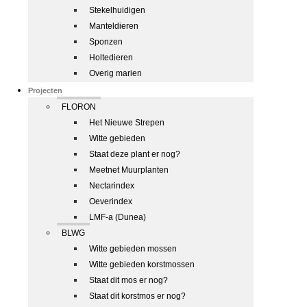
Stekelhuidigen
Manteldieren
Sponzen
Holtedieren
Overig marien
Projecten
FLORON
Het Nieuwe Strepen
Witte gebieden
Staat deze plant er nog?
Meetnet Muurplanten
Nectarindex
Oeverindex
LMF-a (Dunea)
BLWG
Witte gebieden mossen
Witte gebieden korstmossen
Staat dit mos er nog?
Staat dit korstmos er nog?