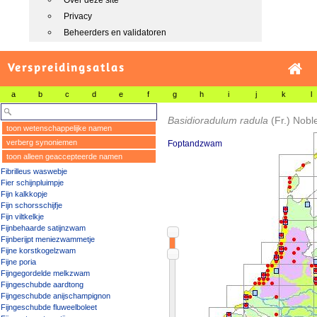
Over deze site
Privacy
Beheerders en validatoren
Verspreidingsatlas
a
b
c
d
e
f
g
h
i
j
k
l
Basidioradulum radula
(Fr.) Nobl
toon wetenschappelijke namen
verberg synoniemen
Foptandzwam
toon alleen geaccepteerde namen
Fibrilleus waswebje
Fier schijnpluimpje
Fijn kalkkopje
Fijn schorsschijfje
Fijn viltkelkje
Fijnbehaarde satijnzwam
Fijnberijpt meniezwammetje
Fijne korstkogelzwam
Fijne poria
Fijngegordelde melkzwam
Fijngeschubde aardtong
Fijngeschubde anijschampignon
Fijngeschubde fluweelboleet