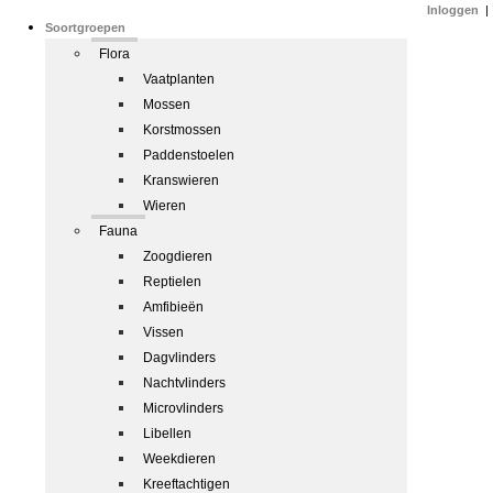
Inloggen
|
Soortgroepen
Flora
Vaatplanten
Mossen
Korstmossen
Paddenstoelen
Kranswieren
Wieren
Fauna
Zoogdieren
Reptielen
Amfibieën
Vissen
Dagvlinders
Nachtvlinders
Microvlinders
Libellen
Weekdieren
Kreeftachtigen