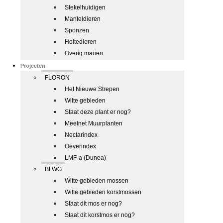
Stekelhuidigen
Manteldieren
Sponzen
Holtedieren
Overig marien
Projecten
FLORON
Het Nieuwe Strepen
Witte gebieden
Staat deze plant er nog?
Meetnet Muurplanten
Nectarindex
Oeverindex
LMF-a (Dunea)
BLWG
Witte gebieden mossen
Witte gebieden korstmossen
Staat dit mos er nog?
Staat dit korstmos er nog?