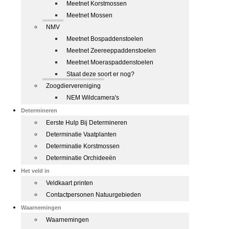
Meetnet Korstmossen
Meetnet Mossen
NMV
Meetnet Bospaddenstoelen
Meetnet Zeereeppaddenstoelen
Meetnet Moeraspaddenstoelen
Staat deze soort er nog?
Zoogdiervereniging
NEM Wildcamera's
Determineren
Eerste Hulp Bij Determineren
Determinatie Vaatplanten
Determinatie Korstmossen
Determinatie Orchideeën
Het veld in
Veldkaart printen
Contactpersonen Natuurgebieden
Waarnemingen
Waarnemingen