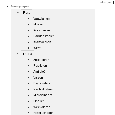
Inloggen
|
Soortgroepen
Flora
Vaatplanten
Mossen
Korstmossen
Paddenstoelen
Kranswieren
Wieren
Fauna
Zoogdieren
Reptielen
Amfibieën
Vissen
Dagvlinders
Nachtvlinders
Microvlinders
Libellen
Weekdieren
Kreeftachtigen