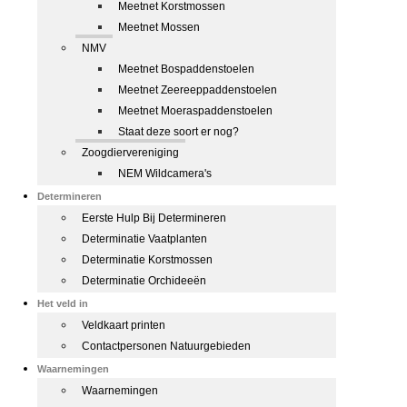
Meetnet Korstmossen
Meetnet Mossen
NMV
Meetnet Bospaddenstoelen
Meetnet Zeereeppaddenstoelen
Meetnet Moeraspaddenstoelen
Staat deze soort er nog?
Zoogdiervereniging
NEM Wildcamera's
Determineren
Eerste Hulp Bij Determineren
Determinatie Vaatplanten
Determinatie Korstmossen
Determinatie Orchideeën
Het veld in
Veldkaart printen
Contactpersonen Natuurgebieden
Waarnemingen
Waarnemingen