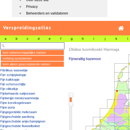
Over deze site
Privacy
Beheerders en validatoren
Verspreidingsatlas
a
b
c
d
e
f
g
h
i
j
k
l
Otidea tuomikoskii
Harmaja
toon wetenschappelijke namen
verberg synoniemen
Fijnwrattig hazenoor
toon alleen geaccepteerde namen
Fibrilleus waswebje
Fier schijnpluimpje
Fijn kalkkopje
Fijn schorsschijfje
Fijn viltkelkje
Fijnbehaarde satijnzwam
Fijnberijpt meniezwammetje
Fijne korstkogelzwam
Fijne poria
Fijngegordelde melkzwam
Fijngeschubde aardtong
Fijngeschubde anijschampignon
Fijngeschubde fluweelboleet