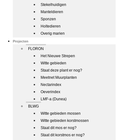
Stekelhuidigen
Manteldieren
Sponzen
Holtedieren
Overig marien
Projecten
FLORON
Het Nieuwe Strepen
Witte gebieden
Staat deze plant er nog?
Meetnet Muurplanten
Nectarindex
Oeverindex
LMF-a (Dunea)
BLWG
Witte gebieden mossen
Witte gebieden korstmossen
Staat dit mos er nog?
Staat dit korstmos er nog?